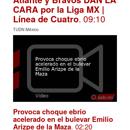
CARA por la Liga MX |
Línea de Cuatro
. 09:10
TUDN México
Provoca choque ebrio
acelerado en el bulevar Emilio
. 02:20
Arizpe de la Maza