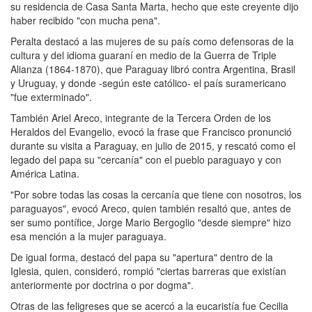
su residencia de Casa Santa Marta, hecho que este creyente dijo
haber recibido "con mucha pena".
Peralta destacó a las mujeres de su país como defensoras de la
cultura y del idioma guaraní en medio de la Guerra de Triple
Alianza (1864-1870), que Paraguay libró contra Argentina, Brasil
y Uruguay, y donde -según este católico- el país suramericano
"fue exterminado".
También Ariel Areco, integrante de la Tercera Orden de los
Heraldos del Evangelio, evocó la frase que Francisco pronunció
durante su visita a Paraguay, en julio de 2015, y rescató como el
legado del papa su "cercanía" con el pueblo paraguayo y con
América Latina.
"Por sobre todas las cosas la cercanía que tiene con nosotros, los
paraguayos", evocó Areco, quien también resaltó que, antes de
ser sumo pontífice, Jorge Mario Bergoglio "desde siempre" hizo
esa mención a la mujer paraguaya.
De igual forma, destacó del papa su "apertura" dentro de la
Iglesia, quien, consideró, rompió "ciertas barreras que existían
anteriormente por doctrina o por dogma".
Otras de las feligreses que se acercó a la eucaristía fue Cecilia