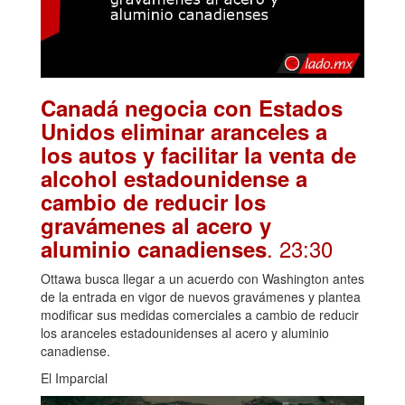
Canadá negocia con Estados
Unidos eliminar aranceles a
los autos y facilitar la venta de
alcohol estadounidense a
cambio de reducir los
gravámenes al acero y
. 23:30
aluminio canadienses
Ottawa busca llegar a un acuerdo con Washington antes
de la entrada en vigor de nuevos gravámenes y plantea
modificar sus medidas comerciales a cambio de reducir
los aranceles estadounidenses al acero y aluminio
canadiense.
El Imparcial