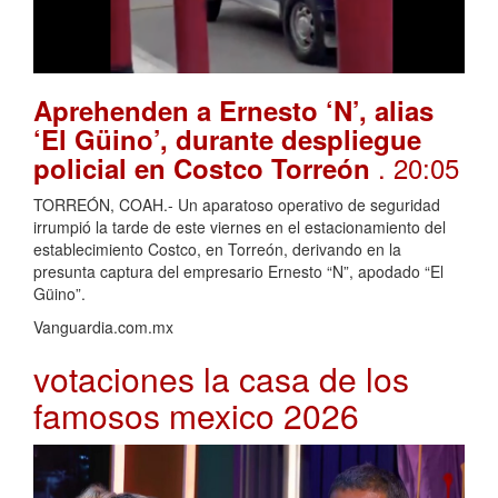
Aprehenden a Ernesto ‘N’, alias
‘El Güino’, durante despliegue
. 20:05
policial en Costco Torreón
TORREÓN, COAH.- Un aparatoso operativo de seguridad
irrumpió la tarde de este viernes en el estacionamiento del
establecimiento Costco, en Torreón, derivando en la
presunta captura del empresario Ernesto “N”, apodado “El
Güino”.
Vanguardia.com.mx
votaciones la casa de los
famosos mexico 2026