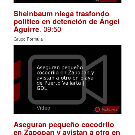
Sheinbaum niega trasfondo
político en detención de Ángel
. 09:50
Aguirre
Grupo Fórmula
Aseguran pequeño cocodrilo
en Zapopan y avistan a otro en