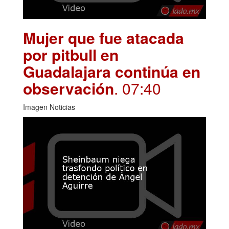
Mujer que fue atacada
por pitbull en
Guadalajara continúa en
observación
. 07:40
Imagen Noticias