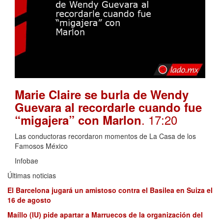
Marie Claire se burla de Wendy
Guevara al recordarle cuando fue
. 17:20
“migajera” con Marlon
Las conductoras recordaron momentos de La Casa de los
Famosos México
Infobae
Últimas noticias
El Barcelona jugará un amistoso contra el Basilea en Suiza el
16 de agosto
Maíllo (IU) pide apartar a Marruecos de la organización del