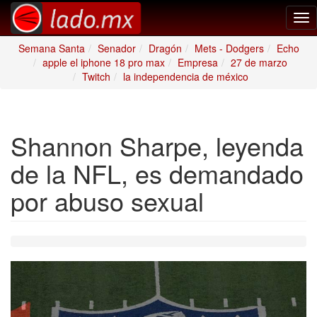
Tog
nav
Semana Santa
Senador
Dragón
Mets - Dodgers
Echo
apple el iphone 18 pro max
Empresa
27 de marzo
Twitch
la independencia de méxico
Shannon Sharpe, leyenda
de la NFL, es demandado
por abuso sexual