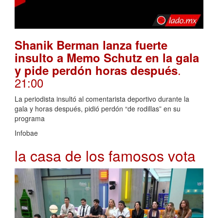
Shanik Berman lanza fuerte
insulto a Memo Schutz en la gala
.
y pide perdón horas después
21:00
La periodista insultó al comentarista deportivo durante la
gala y horas después, pidió perdón “de rodillas” en su
programa
Infobae
la casa de los famosos vota