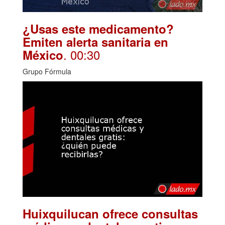
¿Usas este medicamento?
Emiten alerta sanitaria en
. 00:30
México
Grupo Fórmula
Huixquilucan ofrece consultas