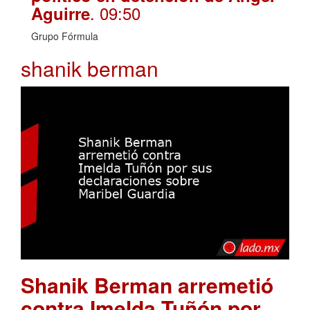
. 09:50
Aguirre
Grupo Fórmula
shanik berman
Shanik Berman arremetió
contra Imelda Tuñón por