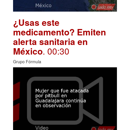
¿Usas este
medicamento? Emiten
alerta sanitaria en
México
. 00:30
Grupo Fórmula