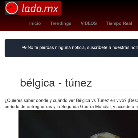
méxico vs colombia femenil
austin fc - tijuana
apple
Inicio
Trendings
VIDEOS
Tiempo Real
📢 No te pierdas ninguna noticia, suscríbete a nuestras noti
bélgica - túnez
¿Quieres saber dónde y cuándo ver Bélgica vs Túnez en vivo? ¡Descu
periodo de entreguerras y la Segunda Guerra Mundial, y accede a ma