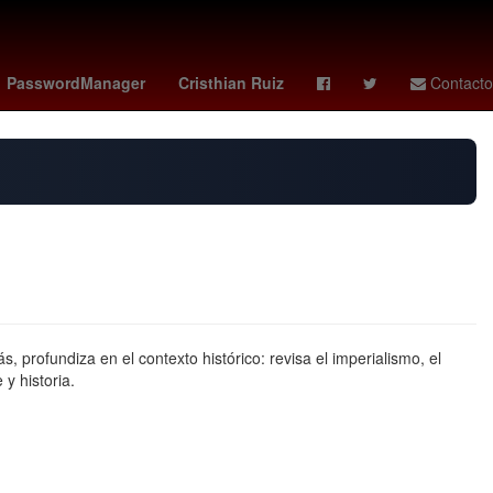
pa América 2024
Star Wars
final roland garros 2026
PasswordManager
Cristhian Ruiz
Contacto
rofundiza en el contexto histórico: revisa el imperialismo, el
y historia.