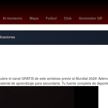
tv
april fools
us open golf
Toronto - Philadelphia
Canadá
Co
Al momento
Mapa
Futbol
Club
Generador QR
ficaciones
bre el canal GRATIS de este amistoso previo al Mundial 2026! Además, p
terial de aprendizaje para secundaria. Tu fuente completa de deporte 