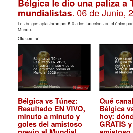
Bélgica le dio una paliza a
mundialistas
. 06 de Junio, 
Los belgas aplastaron por 5-0 a los tunecinos en el único pa
Mundo.
Olé.com.ar
Bélgica vs Túnez:
Qué cana
Resultado EN VIVO,
Bélgica v
minuto a minuto y
hoy: dónd
goles del amistoso
GRATIS y
previo al Mundial
amistoso 