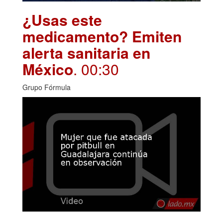
¿Usas este
medicamento? Emiten
alerta sanitaria en
México
. 00:30
Grupo Fórmula