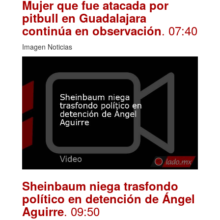
Mujer que fue atacada por
pitbull en Guadalajara
. 07:40
continúa en observación
Imagen Noticias
Sheinbaum niega trasfondo
político en detención de Ángel
. 09:50
Aguirre