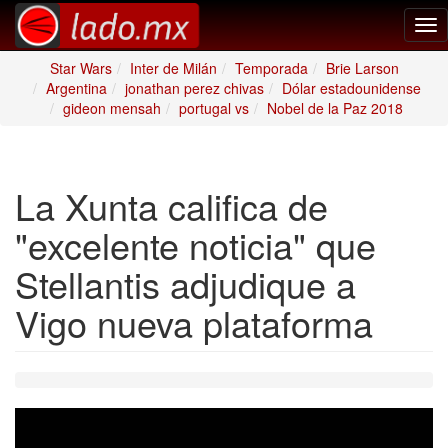
Tog
nav
Star Wars
Inter de Milán
Temporada
Brie Larson
Argentina
jonathan perez chivas
Dólar estadounidense
gideon mensah
portugal vs
Nobel de la Paz 2018
La Xunta califica de
"excelente noticia" que
Stellantis adjudique a
Vigo nueva plataforma