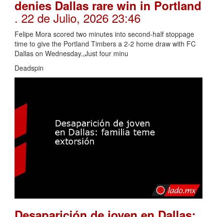
denies Dallas rare win in Portland
. 22 de Julio, 2026 23:46
Felipe Mora scored two minutes into second-half stoppage
time to give the Portland Timbers a 2-2 home draw with FC
Dallas on Wednesday.,Just four minu
Deadspin
Desaparición de joven en Dallas: