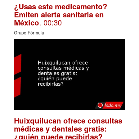
¿Usas este medicamento?
Emiten alerta sanitaria en
. 00:30
México
Grupo Fórmula
Huixquilucan ofrece consultas
médicas y dentales gratis:
.
¿quién puede recibirlas?