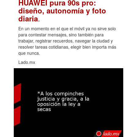
HUAWEI pura 90s pro:
diseño, autonomía y foto
.
diaria
En un momento en el que el móvil ya no sirve solo
para contestar mensajes, sino también para
trabajar, registrar recuerdos, navegar la ciudad y
resolver tareas cotidianas, elegir bien importa más
que nunca.
Lado.mx