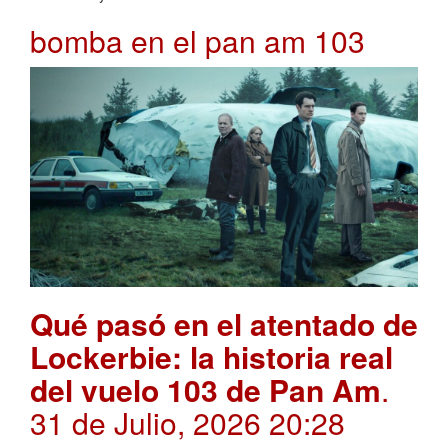
bomba en el pan am 103
Qué pasó en el atentado de
Lockerbie: la historia real
del vuelo 103 de Pan Am
.
31 de Julio, 2026 20:28