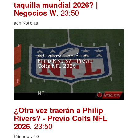
taquilla mundial 2026? |
. 23:50
Negocios W
adn Noticias
¿Otra vez traerán a Philip
Rivers? - Previo Colts NFL
. 23:50
2026
Primero y 10