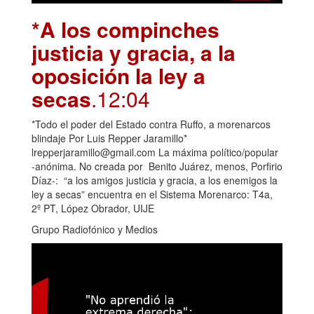
*A los compinches
justicia y gracia, a la
oposición la ley a
secas
.12:04
*Todo el poder del Estado contra Ruffo, a morenarcos
blindaje Por Luis Repper Jaramillo*
lrepperjaramillo@gmail.com La máxima político/popular
-anónima. No creada por Benito Juárez, menos, Porfirio
Díaz-: “a los amigos justicia y gracia, a los enemigos la
ley a secas” encuentra en el Sistema Morenarco: T4a,
2º PT, López Obrador, UIJE
Grupo Radiofónico y Medios