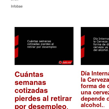
Infobae
Cuántas
Día Intern
la Cerveza
semanas
forma de d
cotizadas
una cerve
pierdes al retirar
depende d
.
alcohol.
por desempleo
.