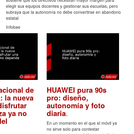
sostiene que los directivos necesitan mayor margen para
elegir sus equipos docentes y gestionar sus escuelas, pero
subraya que la autonomía no debe convertirse en abandono
estatal
Infobae
acional de
HUAWEI pura 90s
: la nueva
pro: diseño,
isfrutar
autonomía y foto
.
za ya no
diaria
el
En un momento en el que el móvil ya
no sirve solo para contestar