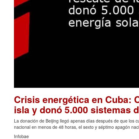
Crisis energética en Cuba: C
isla y donó 5.000 sistemas d
La donación de Beijing llegó apenas días después de que los cu
nacional en menos de 48 horas, el sexto y séptimo apagón naci
Infobae