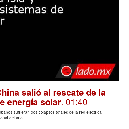
hina salió al rescate de la
e energía solar
. 01:40
banos sufrieran dos colapsos totales de la red eléctrica
onal del año