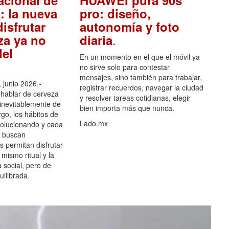
acional de
HUAWEI pura 90s
: la nueva
pro: diseño,
isfrutar
autonomía y foto
.
za ya no
diaria
el
En un momento en el que el móvil ya
no sirve solo para contestar
mensajes, sino también para trabajar,
 junio 2026.-
registrar recuerdos, navegar la ciudad
hablar de cerveza
y resolver tareas cotidianas, elegir
 inevitablemente de
bien importa más que nunca.
go, los hábitos de
Lado.mx
olucionando y cada
 buscan
es permitan disfrutar
 mismo ritual y la
 social, pero de
ilibrada.