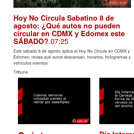
Hoy No Circula Sabatino 8 de
agosto: ¿Qué autos no pueden
circular en CDMX y Edomex este
.07:25
SÁBADO?
Este sábado 8 de agosto aplica el Hoy No Circula en CDMX y
Edomex; revisa qué autos descansan, horarios, hologramas y
vehículos exentos
Tribuna