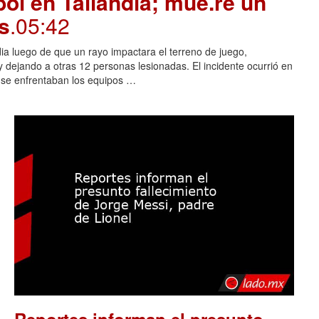
ol en Tailandia; mue.re un
s
.05:42
dia luego de que un rayo impactara el terreno de juego,
 dejando a otras 12 personas lesionadas. El incidente ocurrió en
s se enfrentaban los equipos …
Reportes informan el presunto