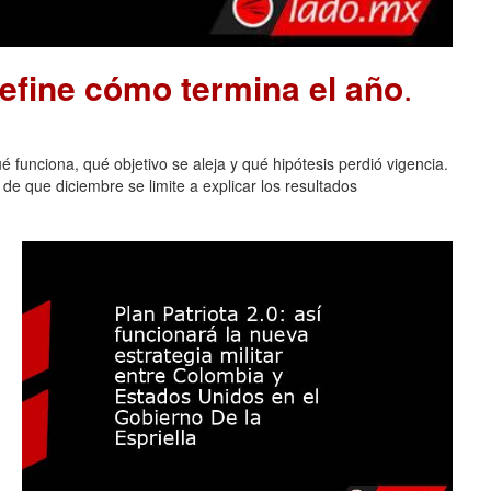
define cómo termina el año
.
 funciona, qué objetivo se aleja y qué hipótesis perdió vigencia.
de que diciembre se limite a explicar los resultados