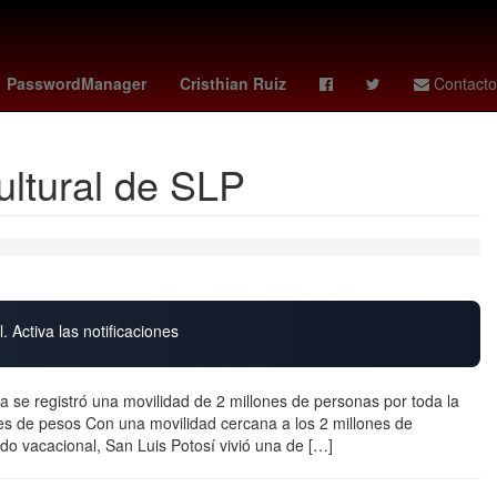
ng Kong
luis chaparro
jordan bos
PasswordManager
Cristhian Ruiz
Contacto
cultural de SLP
. Activa las notificaciones
se registró una movilidad de 2 millones de personas por toda la
es de pesos Con una movilidad cercana a los 2 millones de
o vacacional, San Luis Potosí vivió una de […]