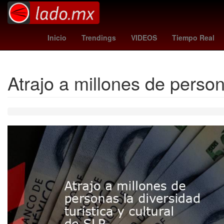
mavericks - thunder
marlins - padr
Inicio
Trendings
VIDEOS
Tiempo Real
Atrajo a millones de person