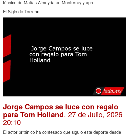
técnico de Matías Almeyda en Monterrey y apa
El Siglo de Torreón
Jorge Campos se luce con regalo
. 27 de Julio, 2026
para Tom Holland
20:10
El actor británico ha confesado que siguió este deporte desde