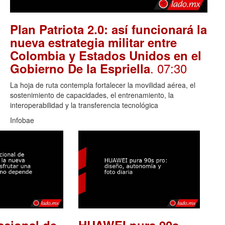
Plan Patriota 2.0: así funcionará la
nueva estrategia militar entre
Colombia y Estados Unidos en el
. 07:30
Gobierno De la Espriella
La hoja de ruta contempla fortalecer la movilidad aérea, el
sostenimiento de capacidades, el entrenamiento, la
interoperabilidad y la transferencia tecnológica
Infobae