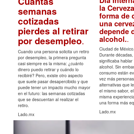
Cuántas
Día Intern
la Cerveza
semanas
forma de d
cotizadas
una cerve
pierdes al retirar
depende d
.
alcohol.
por desempleo
.
Ciudad de México,
Cuando una persona solicita un retiro
Durante décadas, 
por desempleo, la primera pregunta
significaba hablar
casi siempre es la misma: ¿cuánto
alcohol. Sin embar
dinero puedo retirar y cuándo lo
consumo están ev
recibiré? Pero, existe otro aspecto
vez más personas
que suele pasar desapercibido y que
alternativas que l
puede tener un impacto mucho mayor
el mismo sabor, el
en el futuro: las semanas cotizadas
misma experiencia
que se descuentan al realizar el
una forma más equ
retiro.
Lado.mx
Lado.mx