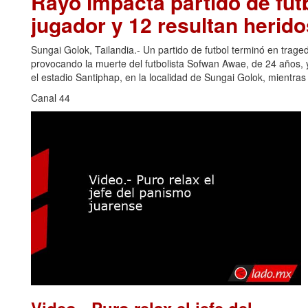
Rayo impacta partido de futb
jugador y 12 resultan herido
Sungai Golok, Tailandia.- Un partido de futbol terminó en trage
provocando la muerte del futbolista Sofwan Awae, de 24 años, y
el estadio Santiphap, en la localidad de Sungai Golok, mientra
Canal 44
Video.- Puro relax el jefe del