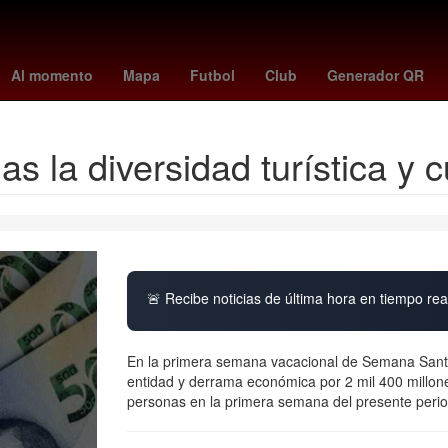
es
Hungría
Ezra Miller
cyclospora
Rosario
Venezolanos
Ho
Al momento
Mapa
Futbol
Club
Generador QR
as la diversidad turística y 
🚨 Recibe noticias de última hora en tiempo real
En la primera semana vacacional de Semana Santa 
entidad y derrama económica por 2 mil 400 millon
personas en la primera semana del presente period