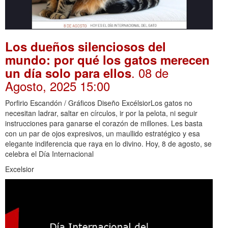
Los dueños silenciosos del
mundo: por qué los gatos merecen
. 08 de
un día solo para ellos
Agosto, 2025 15:00
Porfirio Escandón / Gráficos Diseño ExcélsiorLos gatos no
necesitan ladrar, saltar en círculos, ir por la pelota, ni seguir
instrucciones para ganarse el corazón de millones. Les basta
con un par de ojos expresivos, un maullido estratégico y esa
elegante indiferencia que raya en lo divino. Hoy, 8 de agosto, se
celebra el Día Internacional
Excelsior