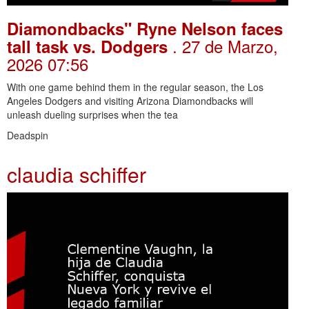
Diamondbacks" Ryne Nelson faces
. 27 de Marzo,
tall task vs. Dodgers
2026 07:56
With one game behind them in the regular season, the Los
Angeles Dodgers and visiting Arizona Diamondbacks will
unleash dueling surprises when the tea
Deadspin
claudia schiffer