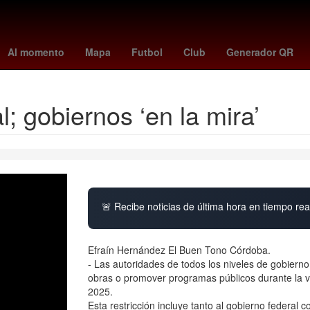
sienna miller
juarez fc
claudia schiffer
atlas vs pachuca femen
Al momento
Mapa
Futbol
Club
Generador QR
l; gobiernos ‘en la mira’
🚨 Recibe noticias de última hora en tiempo real
Efraín Hernández El Buen Tono Córdoba.
- Las autoridades de todos los niveles de gobierno
obras o promover programas públicos durante la ve
2025.
Esta restricción incluye tanto al gobierno federal 