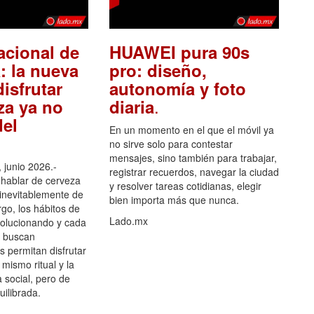
acional de
HUAWEI pura 90s
: la nueva
pro: diseño,
isfrutar
autonomía y foto
.
za ya no
diaria
el
En un momento en el que el móvil ya
no sirve solo para contestar
mensajes, sino también para trabajar,
 junio 2026.-
registrar recuerdos, navegar la ciudad
hablar de cerveza
y resolver tareas cotidianas, elegir
 inevitablemente de
bien importa más que nunca.
go, los hábitos de
Lado.mx
olucionando y cada
 buscan
es permitan disfrutar
 mismo ritual y la
 social, pero de
ilibrada.