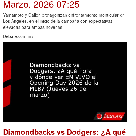
Marzo, 2026 07:25
Yamamoto y Gallen protagonizan enfrentamiento monticular en
Los Ángeles, en el inicio de la campaña con expectativas
elevadas para ambas novenas
Debate.com.mx
Diamondbacks vs Dodgers: ¿A qué