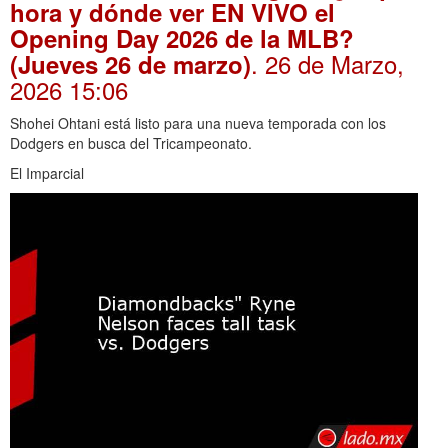
hora y dónde ver EN VIVO el
Opening Day 2026 de la MLB?
. 26 de Marzo,
(Jueves 26 de marzo)
2026 15:06
Shohei Ohtani está listo para una nueva temporada con los
Dodgers en busca del Tricampeonato.
El Imparcial