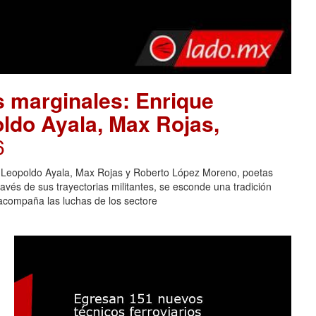
as marginales: Enrique
ldo Ayala, Max Rojas,
6
r, Leopoldo Ayala, Max Rojas y Roberto López Moreno, poetas
avés de sus trayectorias militantes, se esconde una tradición
 acompaña las luchas de los sectore