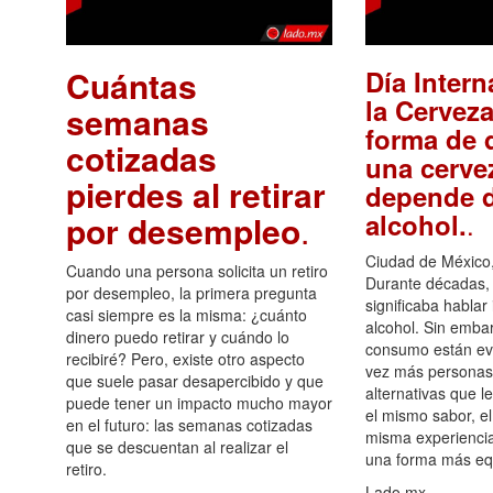
Cuántas
Día Intern
la Cerveza
semanas
forma de d
cotizadas
una cerve
pierdes al retirar
depende d
.
alcohol.
por desempleo
.
Ciudad de México,
Cuando una persona solicita un retiro
Durante décadas, 
por desempleo, la primera pregunta
significaba hablar
casi siempre es la misma: ¿cuánto
alcohol. Sin embar
dinero puedo retirar y cuándo lo
consumo están ev
recibiré? Pero, existe otro aspecto
vez más personas
que suele pasar desapercibido y que
alternativas que l
puede tener un impacto mucho mayor
el mismo sabor, el
en el futuro: las semanas cotizadas
misma experiencia
que se descuentan al realizar el
una forma más equ
retiro.
Lado.mx