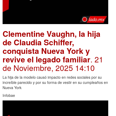
Clementine Vaughn, la hija
de Claudia Schiffer,
conquista Nueva York y
revive el legado familiar
. 21
de Noviembre, 2025 14:10
La hija de la modelo causó impacto en redes sociales por su
increíble parecido y por su forma de vestir en su cumpleaños en
Nueva York
Infobae