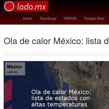
Star Wars
Puebla de Zaragoza
atleta
Tierra
ca
Inicio
Trendings
VIDEOS
Tiempo Real
Ola de calor México: lista