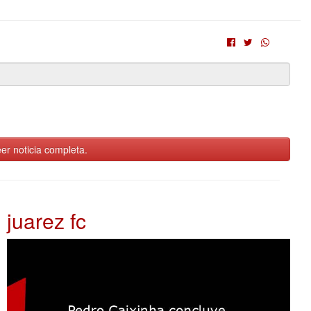
er noticia completa.
juarez fc