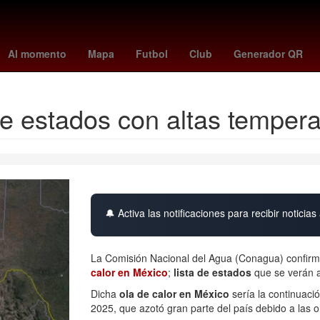
m skattebo
Dólar estadounidense
Gobierno
summerslam wwe
Al momento
Mapa
Futbol
Club
Generador QR
 de estados con altas temper
🔔 Activa las notificaciones para recibir noticias 
La Comisión Nacional del Agua (Conagua) confirm
calor en México
;
lista de estados
que se verán a
Dicha
ola de calor en México
sería la continuaci
2025, que azotó gran parte del país debido a las on