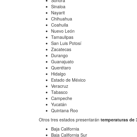
Sonora
Sinaloa
Nayarit
Chihuahua
Coahuila
Nuevo León
Tamaulipas
San Luis Potosí
Zacatecas
Durango
Guanajuato
Querétaro
Hidalgo
Estado de México
Veracruz
Tabasco
Campeche
Yucatán
Quintana Roo
Otros tres estados presentarán
temperaturas de 
Baja California
Baja California Sur