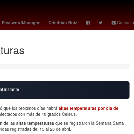
Sunderland AFC - Coventry City
jorge romero herrera
PasswordManager
Cristhian Ruiz
Contacto
aturas
al instante
ó que los próximos días habrá
altas temperaturas por ola de
fectados con más de 40 grados Celsius.
ón de las
altas temperaturas
que se registraron la Semana Santa
das registradas del 15 al 20 de abril.