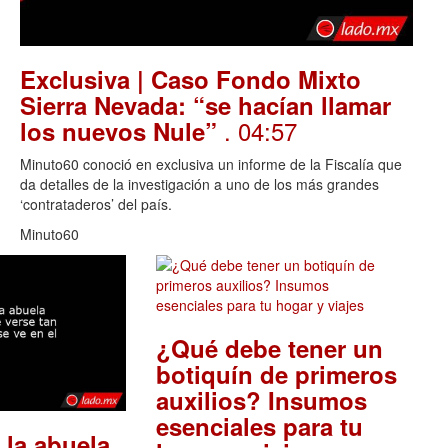
Exclusiva | Caso Fondo Mixto
Sierra Nevada: “se hacían llamar
. 04:57
los nuevos Nule”
Minuto60 conoció en exclusiva un informe de la Fiscalía que
da detalles de la investigación a uno de los más grandes
‘contrataderos’ del país.
Minuto60
¿Qué debe tener un
botiquín de primeros
auxilios? Insumos
esenciales para tu
 la abuela