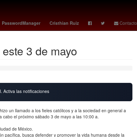
G7 paises
27 de marzo
PasswordManager
Cristhian Ruiz
Contacto
X este 3 de mayo
. Activa las notificaciones
 un llamado a los fieles católicos y a la sociedad en general a
á a cabo el próximo sábado 3 de mayo a las 10:00 a.
Ciudad de México.
n pacífica, busca defender y promover la vida humana desde la