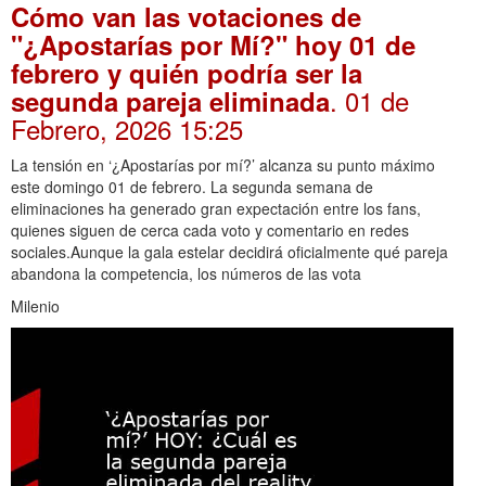
Cómo van las votaciones de
"¿Apostarías por Mí?" hoy 01 de
febrero y quién podría ser la
. 01 de
segunda pareja eliminada
Febrero, 2026 15:25
La tensión en ‘¿Apostarías por mí?’ alcanza su punto máximo
este domingo 01 de febrero. La segunda semana de
eliminaciones ha generado gran expectación entre los fans,
quienes siguen de cerca cada voto y comentario en redes
sociales.Aunque la gala estelar decidirá oficialmente qué pareja
abandona la competencia, los números de las vota
Milenio