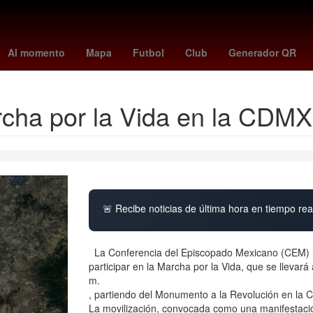
orena
2024
Derecho
Aguascalientes
Senador
Nueva York
Al momento
Mapa
Futbol
Club
Generador QR
archa por la Vida en la CDM
🚨 Recibe noticias de última hora en tiempo real
La Conferencia del Episcopado Mexicano (CEM) hizo
participar en la Marcha por la Vida, que se llevar
m.
, partiendo del Monumento a la Revolución en la 
La movilización, convocada como una manifestació