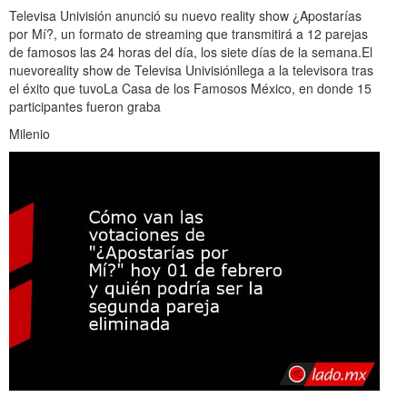
Televisa Univisión anunció su nuevo reality show ¿Apostarías
por Mí?, un formato de streaming que transmitirá a 12 parejas
de famosos las 24 horas del día, los siete días de la semana.El
nuevoreality show de Televisa Univisiónllega a la televisora tras
el éxito que tuvoLa Casa de los Famosos México, en donde 15
participantes fueron graba
Milenio