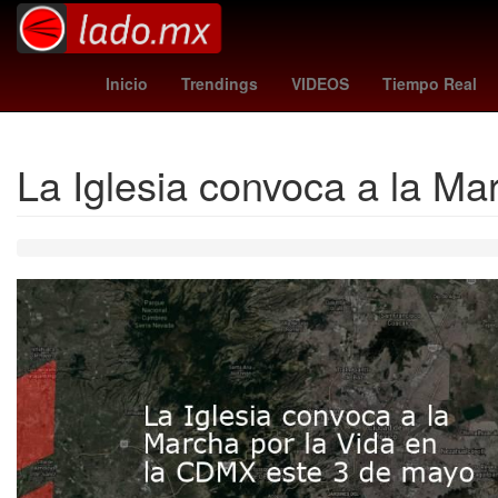
Gobierno
Argentina
M
Inicio
Trendings
VIDEOS
Tiempo Real
La Iglesia convoca a la M