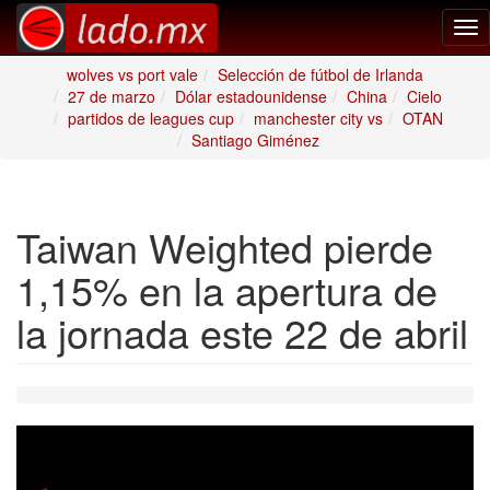
Tog
nav
wolves vs port vale
Selección de fútbol de Irlanda
27 de marzo
Dólar estadounidense
China
Cielo
partidos de leagues cup
manchester city vs
OTAN
Santiago Giménez
Taiwan Weighted pierde
1,15% en la apertura de
la jornada este 22 de abril