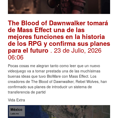
The Blood of Dawnwalker tomará
de Mass Effect una de las
mejores funciones en la historia
de los RPG y confirma sus planes
. 23 de Julio, 2026
para el futuro
06:06
Pocas cosas me alegran tanto como leer que un nuevo
videojuego va a tomar prestada una de las muchísimas
buenas ideas que tuvo BioWare con Mass Effect. Los
creadores de The Blood of Dawnwalker, Rebel Wolves, han
confirmado sus planes de introducir un sistema de
transferencia de partid
Vida Extra