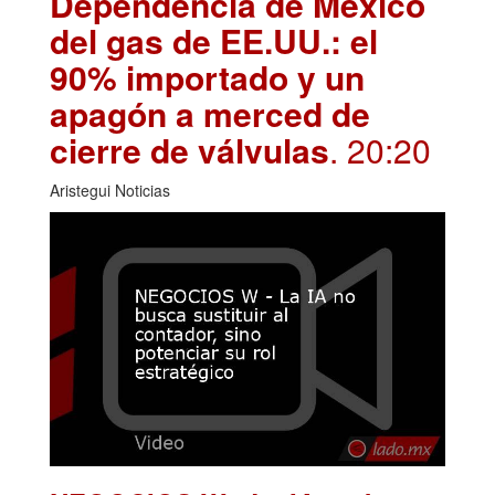
Dependencia de México
del gas de EE.UU.: el
90% importado y un
apagón a merced de
cierre de válvulas
. 20:20
Aristegui Noticias