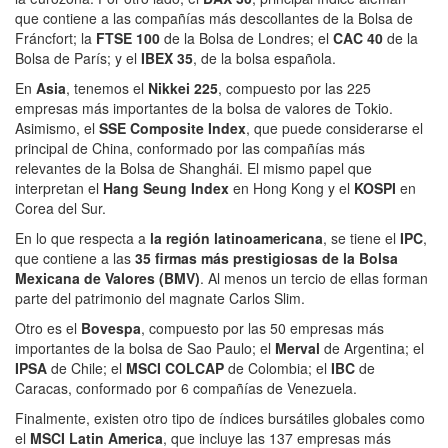
que contiene a las compañías más descollantes de la Bolsa de
Fráncfort; la
FTSE 100
de la Bolsa de Londres; el
CAC 40
de la
Bolsa de París; y el
IBEX 35
, de la bolsa española.
En
Asia
, tenemos el
Nikkei 225
, compuesto por las 225
empresas más importantes de la bolsa de valores de Tokio.
Asimismo, el
SSE Composite Index
, que puede considerarse el
principal de China, conformado por las compañías más
relevantes de la Bolsa de Shanghái. El mismo papel que
interpretan el
Hang Seung Index
en Hong Kong y el
KOSPI
en
Corea del Sur.
En lo que respecta a
la región latinoamericana
, se tiene el
IPC
,
que contiene a las
35 firmas más prestigiosas de la Bolsa
Mexicana de Valores (BMV)
. Al menos un tercio de ellas forman
parte del patrimonio del magnate Carlos Slim.
Otro es el
Bovespa
, compuesto por las 50 empresas más
importantes de la bolsa de Sao Paulo; el
Merval
de Argentina; el
IPSA
de Chile; el
MSCI COLCAP
de Colombia; el
IBC
de
Caracas, conformado por 6 compañías de Venezuela.
Finalmente, existen otro tipo de índices bursátiles globales como
el
MSCI Latin America
, que incluye las 137 empresas más