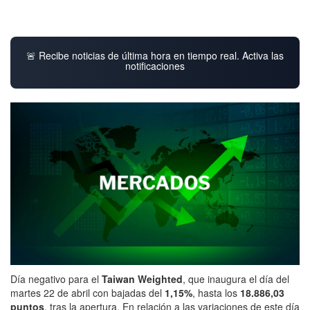
🚨 Recibe noticias de última hora en tiempo real. Activa las
notificaciones
Día negativo para el
Taiwan Weighted
, que inaugura el día del
martes 22 de abril con bajadas del
1,15%
, hasta los
18.886,03
puntos
, tras la apertura. En relación a las variaciones de este día