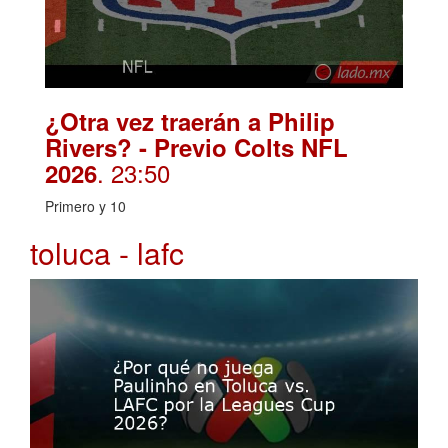
¿Otra vez traerán a Philip
Rivers? - Previo Colts NFL
. 23:50
2026
Primero y 10
toluca - lafc