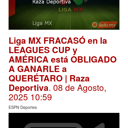
Liga MX FRACASÓ en la
LEAGUES CUP y
AMÉRICA está OBLIGADO
A GANARLE a
QUERÉTARO | Raza
Deportiva
. 08 de Agosto,
2025 10:59
ESPN Deportes