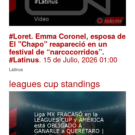
#Loret. Emma Coronel, esposa de
El "Chapo" reapareció en un
festival de “narcocorridos”.
. 15 de Julio, 2026 01:00
#Latinus
Latinus
leagues cup standings