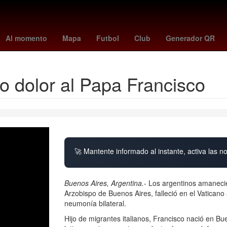
China
Gobierno
cometa interestelar
Barbados
Dólar estadoun
Al momento
Mapa
Futbol
Club
Generador QR
do dolor al Papa Francisco
🚀 Mantente informado al instante, activa las n
Buenos Aires, Argentina.
- Los argentinos amanecier
Arzobispo de Buenos Aires, falleció en el Vatican
neumonía bilateral.
Hijo de migrantes italianos, Francisco nació en B