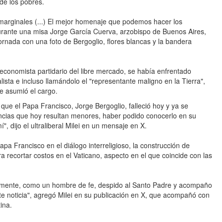
de los pobres.
 marginales (...) El mejor homenaje que podemos hacer los
 durante una misa Jorge García Cuerva, arzobispo de Buenos Aires,
dornada con una foto de Bergoglio, flores blancas y la bandera
o economista partidario del libre mercado, se había enfrentado
ista e incluso llamándolo el "representante maligno en la Tierra",
e asumió el cargo.
que el Papa Francisco, Jorge Bergoglio, falleció hoy y ya se
ncias que hoy resultan menores, haber podido conocerlo en su
, dijo el ultraliberal Milei en un mensaje en X.
apa Francisco en el diálogo interreligioso, la construcción de
ara recortar costos en el Vaticano, aspecto en el que coincide con las
lmente, como un hombre de fe, despido al Santo Padre y acompaño
te noticia", agregó Milei en su publicación en X, que acompañó con
ina.