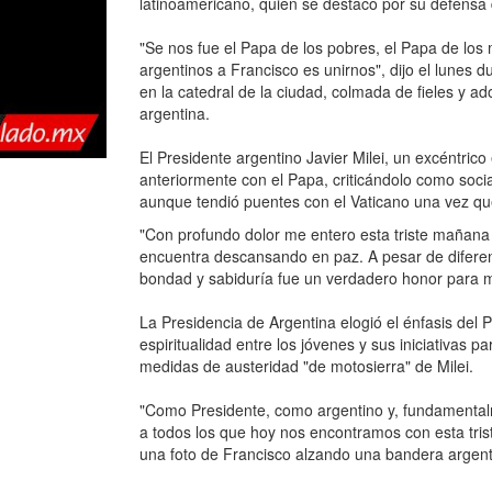
latinoamericano, quien se destacó por su defensa 
"Se nos fue el Papa de los pobres, el Papa de los
argentinos a Francisco es unirnos", dijo el lunes
en la catedral de la ciudad, colmada de fieles y a
argentina.
El Presidente argentino Javier Milei, un excéntric
anteriormente con el Papa, criticándolo como social
aunque tendió puentes con el Vaticano una vez qu
"Con profundo dolor me entero esta triste mañana 
encuentra descansando en paz. A pesar de difere
bondad y sabiduría fue un verdadero honor para mí"
La Presidencia de Argentina elogió el énfasis del P
espiritualidad entre los jóvenes y sus iniciativas p
medidas de austeridad "de motosierra" de Milei.
"Como Presidente, como argentino y, fundamenta
a todos los que hoy nos encontramos con esta tris
una foto de Francisco alzando una bandera argent