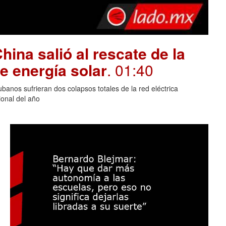
hina salió al rescate de la
e energía solar
. 01:40
banos sufrieran dos colapsos totales de la red eléctrica
onal del año