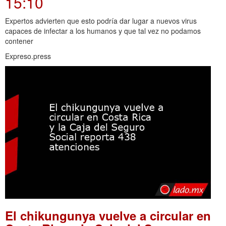
15:10
Expertos advierten que esto podría dar lugar a nuevos virus
capaces de infectar a los humanos y que tal vez no podamos
contener
Expreso.press
El chikungunya vuelve a circular en