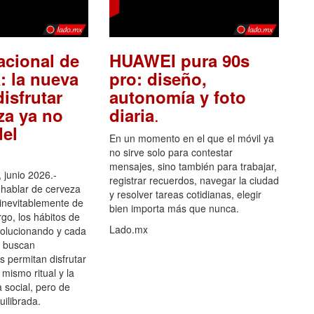
acional de
HUAWEI pura 90s
: la nueva
pro: diseño,
isfrutar
autonomía y foto
.
za ya no
diaria
el
En un momento en el que el móvil ya
no sirve solo para contestar
mensajes, sino también para trabajar,
 junio 2026.-
registrar recuerdos, navegar la ciudad
hablar de cerveza
y resolver tareas cotidianas, elegir
 inevitablemente de
bien importa más que nunca.
go, los hábitos de
Lado.mx
olucionando y cada
 buscan
es permitan disfrutar
 mismo ritual y la
 social, pero de
ilibrada.