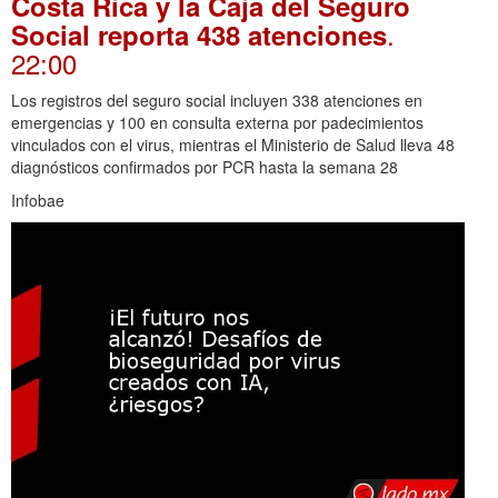
Costa Rica y la Caja del Seguro
.
Social reporta 438 atenciones
22:00
Los registros del seguro social incluyen 338 atenciones en
emergencias y 100 en consulta externa por padecimientos
vinculados con el virus, mientras el Ministerio de Salud lleva 48
diagnósticos confirmados por PCR hasta la semana 28
Infobae