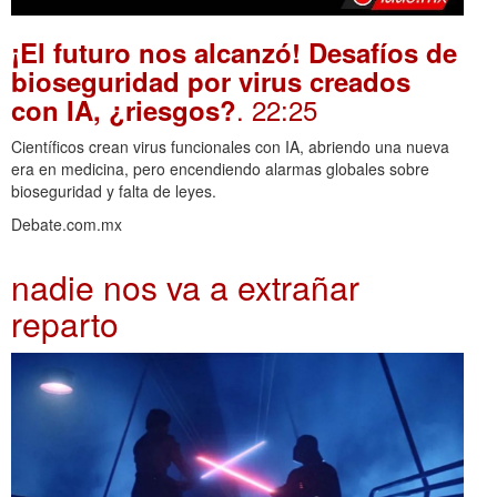
¡El futuro nos alcanzó! Desafíos de
bioseguridad por virus creados
. 22:25
con IA, ¿riesgos?
Científicos crean virus funcionales con IA, abriendo una nueva
era en medicina, pero encendiendo alarmas globales sobre
bioseguridad y falta de leyes.
Debate.com.mx
nadie nos va a extrañar
reparto