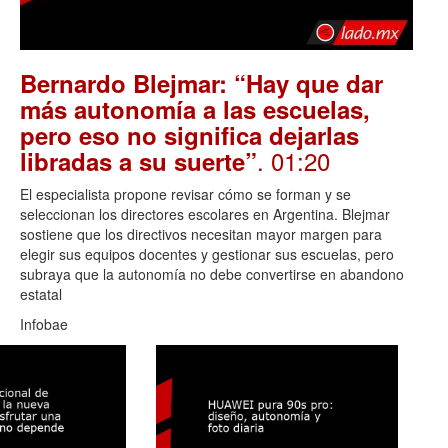
Bernardo Blejmar: “Hay que dar
más autonomía a las escuelas,
pero eso no significa dejarlas
. 01:20
libradas a su suerte”
El especialista propone revisar cómo se forman y se
seleccionan los directores escolares en Argentina. Blejmar
sostiene que los directivos necesitan mayor margen para
elegir sus equipos docentes y gestionar sus escuelas, pero
subraya que la autonomía no debe convertirse en abandono
estatal
Infobae