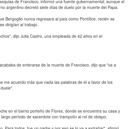
exequias de Francisco, informó una fuente gubernamental, aunque el
rno argentino decretó siete días de duelo por la muerte del Papa.
e Bergoglio nunca regresara al país como Pontífice, recién se
e dirigían al trabajo.
hos", dijo Julia Castro, una empleada de 42 años en el
 acababa de enterarse de la muerte de Francisco, dijo que "va a
e me acuerdo más que nada las palabras de él a favor de los
 duele".
oche en el barrio porteño de Flores, donde se encuentra su casa y
u largo período de sacerdote con trampolín al rol de obispo.
o. Para todos, fue un padre y por eso se lo va a extrañar", afirmó