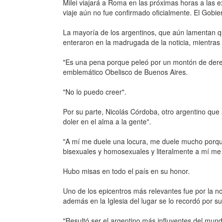
Milei viajará a Roma en las próximas horas a las 
viaje aún no fue confirmado oficialmente. El Gobie
La mayoría de los argentinos, que aún lamentan qu
enteraron en la madrugada de la noticia, mientras s
"Es una pena porque peleó por un montón de derec
emblemático Obelisco de Buenos Aires.
"No lo puedo creer".
Por su parte, Nicolás Córdoba, otro argentino que
doler en el alma a la gente".
"A mí me duele una locura, me duele mucho porqu
bisexuales y homosexuales y literalmente a mí me
Hubo misas en todo el país en su honor.
Uno de los epicentros más relevantes fue por la n
además en la Iglesia del lugar se lo recordó por s
"Resultó ser el argentino más influyentes del mund