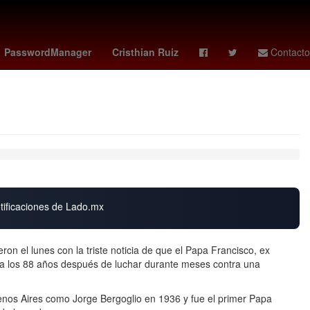
idense
2024
Cashless
Usumacinta
PasswordManager
Cristhian Ruiz
Contacto
otificaciones de Lado.mx
on el lunes con la triste noticia de que el Papa Francisco, ex
o a los 88 años después de luchar durante meses contra una
uenos Aires como Jorge Bergoglio en 1936 y fue el primer Papa