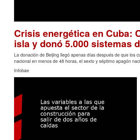
Crisis energética en Cuba: C
isla y donó 5.000 sistemas d
La donación de Beijing llegó apenas días después de que los cu
nacional en menos de 48 horas, el sexto y séptimo apagón naci
Infobae