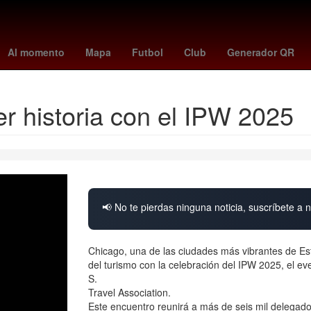
peonato sub-20 de la Concacaf
Neymar
Perro
Peso Mexicano
Al momento
Mapa
Futbol
Club
Generador QR
er historia con el IPW 2025
📢 No te pierdas ninguna noticia, suscríbete a n
Chicago, una de las ciudades más vibrantes de Est
del turismo con la celebración del IPW 2025, el eve
S.
Travel Association.
Este encuentro reunirá a más de seis mil delegad