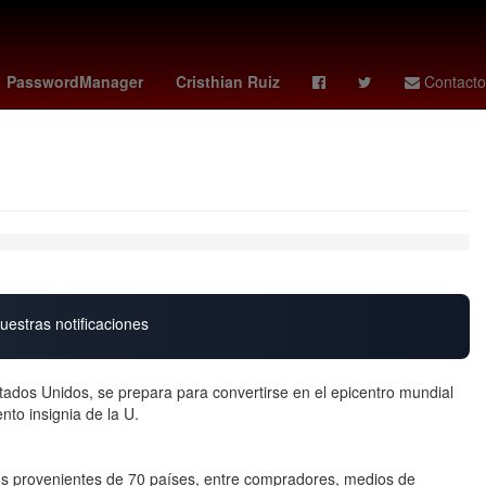
Seth Rollins
China
Nueva York
PasswordManager
Cristhian Ruiz
Contacto
uestras notificaciones
ados Unidos, se prepara para convertirse en el epicentro mundial
nto insignia de la U.
os provenientes de 70 países, entre compradores, medios de