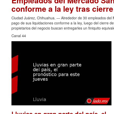
Empleados del Mercado San 
conforme a la ley tras cierr
Ciudad Juárez, Chihuahua. — Alrededor de 30 empleados del Me
pago de sus liquidaciones conforme a la ley, luego del cierre de
propietarios del negocio buscan entregarles un finiquito equiva
Canal 44
Lluvias en gran parte del país, el