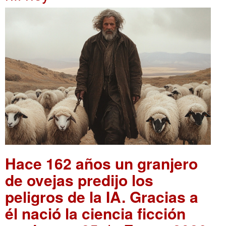
Hace 162 años un granjero
de ovejas predijo los
peligros de la IA. Gracias a
él nació la ciencia ficción