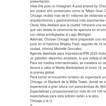
presentación.
View this post on Instagram A post shared by Ch
por octavo año consecutivo como la "Mejor Gran C
Chicago recibió más de 61 millones de visitantes 
arquitectónicos y gastronómicos más importantes 
Oscar Vela destacó que la ciudad "ofrecerá una exp
que van desde la ceremonia de apertura en el icón
con vistas privilegiadas al Lago Michigan.
Además, Choose Chicago tiene preparada una recep
junio en el histórico Wrigley Field, seguido de 16 
ciudad, informó Michelle Gonzalez.
Agenda diseñada para impresionarIPW 2025 incluir
un pabellón deportivo ampliado, lo que refleja el 
Para los medios internacionales, se instalará un c
llevará a cabo el Media Marketplace el lunes 16, p
la prensa global.
Para cerrar el encuentro turístico se organizará u
Chicago: el Skydeck de la Willis Tower, donde se c
experiencia a gran altura con panorámicas de 360 
Expectativas y proyeccionesCon más de mil 100 e
expectativas para esta edición están a la alza.
Chicago y la U.
S.