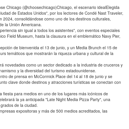
oose Chicago (@choosechicago)Chicago, el escenario idealElegida
iudad de Estados Unidos", por los lectores de Condé Nast Traveler,
en 2024, consolidándose como uno de los destinos culturales,
de la Unión Americana.
eriencia sin igual a todos los asistentes", con eventos especiales
ico Field Museum, hasta la clausura en el emblemático Navy Pier,
ción de bienvenida el 13 de junio, y un Media Brunch el 15 de
tours temáticos que mostrarán la riqueza urbana y cultural de la
á novedades como un sector dedicado a la industria de cruceros y
dinamismo y la diversidad del turismo estadounidense.
entro de prensa en McCormick Place del 14 al 18 de junio y se
unto clave donde destinos y atracciones turísticas se conectan con
na fiesta para medios en uno de los lugares más icónicos de
elebrará la ya anticipada "Late Night Media Pizza Party", una
grados de la ciudad.
mpresas expositoras y más de 500 medios acreditados, las