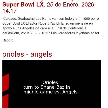
. 25 de Enero, 2026
Super Bowl LX
14:17
¡Cuidado, Seahawks! Los Rams van con todo y el T-1000 por el
Super Bowl LX El actor Robert Patrick lanzó un mensaje en
apoyo a Los Angeles de cara a la Final de Conferencia
eariasDom, 25/01/2026 - 13:57 Las verdaderas leyendas se for
Record
orioles - angels