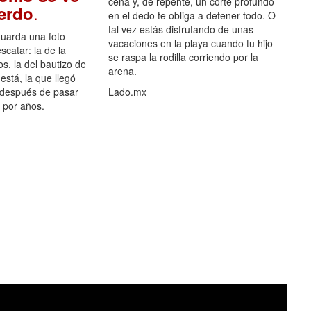
cena y, de repente, un corte profundo
.
uerdo
en el dedo te obliga a detener todo. O
tal vez estás disfrutando de unas
guarda una foto
vacaciones en la playa cuando tu hijo
scatar: la de la
se raspa la rodilla corriendo por la
s, la del bautizo de
arena.
está, la que llegó
 después de pasar
Lado.mx
por años.