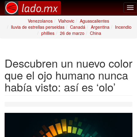
Tog
nav
Venezolanos
Vlahovic
Aguascalientes
lluvia de estrellas perseidas
Canadá
Argentina
Incendio
phillies
26 de marzo
China
Descubren un nuevo color
que el ojo humano nunca
había visto: así es ‘olo’