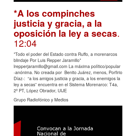
*A los compinches
justicia y gracia, a la
oposición la ley a secas
.
12:04
*Todo el poder del Estado contra Ruffo, a morenarcos
blindaje Por Luis Repper Jaramillo*
lrepperjaramillo@gmail.com La máxima político/popular
-anónima. No creada por Benito Juárez, menos, Porfirio
Díaz-: “a los amigos justicia y gracia, a los enemigos la
ley a secas” encuentra en el Sistema Morenarco: T4a,
2º PT, López Obrador, UIJE
Grupo Radiofónico y Medios