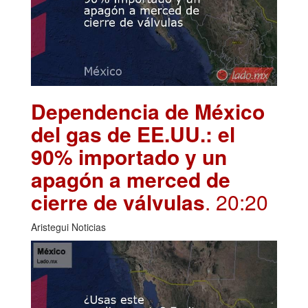
Dependencia de México
del gas de EE.UU.: el
90% importado y un
apagón a merced de
cierre de válvulas
. 20:20
Aristegui Noticias