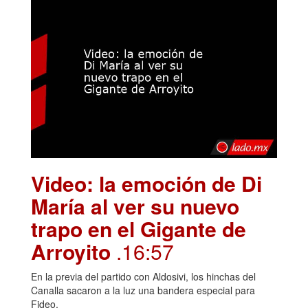
Video: la emoción de Di
María al ver su nuevo
trapo en el Gigante de
Arroyito
.16:57
En la previa del partido con Aldosivi, los hinchas del
Canalla sacaron a la luz una bandera especial para
Fideo.