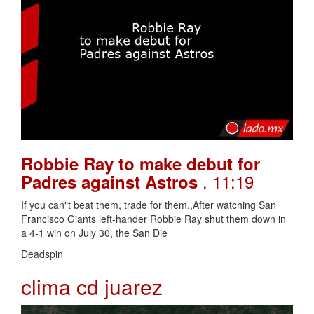
Robbie Ray to make debut for
. 11:19
Padres against Astros
If you can"t beat them, trade for them.,After watching San
Francisco Giants left-hander Robbie Ray shut them down in
a 4-1 win on July 30, the San Die
Deadspin
clima cd juarez