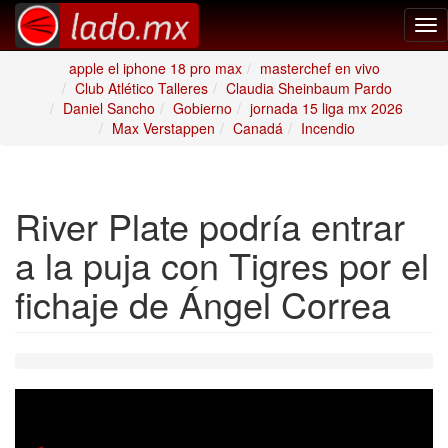
Tog
nav
apple el iphone 18 pro max
masterchef en vivo
Club Atlético Talleres
Claudia Sheinbaum Pardo
Daniel Sancho
Gobierno
jornada 15 liga mx 2026
Max Verstappen
Canadá
Incendio
River Plate podría entrar
a la puja con Tigres por el
fichaje de Ángel Correa