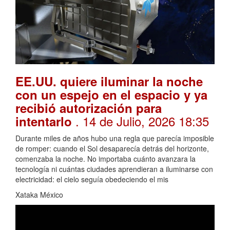
EE.UU. quiere iluminar la noche
con un espejo en el espacio y ya
recibió autorización para
. 14 de Julio, 2026 18:35
intentarlo
Durante miles de años hubo una regla que parecía imposible
de romper: cuando el Sol desaparecía detrás del horizonte,
comenzaba la noche. No importaba cuánto avanzara la
tecnología ni cuántas ciudades aprendieran a iluminarse con
electricidad: el cielo seguía obedeciendo el mis
Xataka México