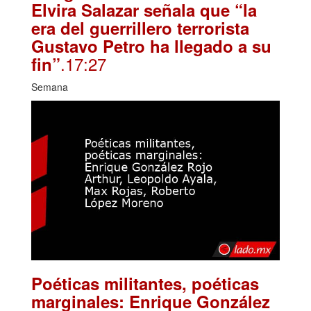
Elvira Salazar señala que “la
era del guerrillero terrorista
Gustavo Petro ha llegado a su
.17:27
fin”
Semana
Poéticas militantes, poéticas
marginales: Enrique González