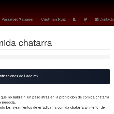
star calendario
kirk toronto
fede dorcaz
NASA
PasswordManager
Cristhian Ruiz
Contacto
mida chatarra
otificaciones de Lado.mx
 que no habrá ni un paso atrás en la prohibición de comida chatarra
e negocia.
 los lineamientos de erradicar la comida chatarra al interior de