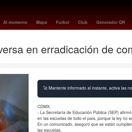
bajo
Lothar Matthäus
presupuesto
Danna Paola
pension biene
Al momento
Mapa
Futbol
Club
Generador QR
versa en erradicación de co
🚀 Mantente informado al instante, activa las n
CDMX.
- La Secretaría de Educación Pública (SEP) afirmó
en las escuelas de todo el país, porque la ley no s
En un comunicado, aseguró que se están cumpliendo
las escuelas.