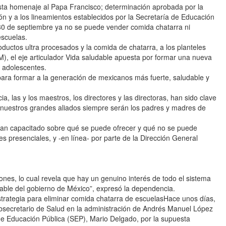
 homenaje al Papa Francisco; determinación aprobada por la
 y a los lineamientos establecidos por la Secretaría de Educación
 30 de septiembre ya no se puede vender comida chatarra ni
escuelas.
ductos ultra procesados y la comida de chatarra, a los planteles
, el eje articulador Vida saludable apuesta por formar una nueva
y adolescentes.
para formar a la generación de mexicanos más fuerte, saludable y
a, las y los maestros, los directores y las directoras, han sido clave
 nuestros grandes aliados siempre serán los padres y madres de
han capacitado sobre qué se puede ofrecer y qué no se puede
res presenciales, y -en línea- por parte de la Dirección General
ones, lo cual revela que hay un genuino interés de todo el sistema
udable del gobierno de México”, expresó la dependencia.
estrategia para eliminar comida chatarra de escuelasHace unos días,
ecretario de Salud en la administración de Andrés Manuel López
a de Educación Pública (SEP), Mario Delgado, por la supuesta