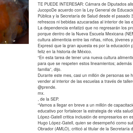
TE PUEDE INTERESAR: Cámara de Diputados alista
JucopoDe acuerdo con la Ley General de Educación
Pública y la Secretaría de Salud desde el pasado
refrescos ni bebidas azucaradas al interior de las 
La dependencia enfatizó que no regresarán los pro
porque dentro de la Nueva Escuela Mexicana (NEM)
cultura alimenticia entre las niñas, niños, jóvenes 
Expresó que la gran apuesta es por la educación 
feliz en la historia de México.
“En esta tarea de tener una nueva cultura alimentici
para que se respeten estos lineamientos; además
familia”, dijo.
Durante este mes, casi un millón de personas se 
vender al interior de las escuelas a través de talle
@prende.
mx.
, de la SEP.
“Vamos a llegar en breve a un millón de capacitaci
educativo por fortalecer la estrategia de vida sal
López-Gatell critica inclusión de empresarios en 
Hugo López-Gatell, quien se desempeñó como subs
Obrador (AMLO), criticó al titular de la Secretarí