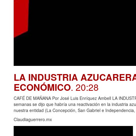
LA INDUSTRIA AZUCARER
ECONÓMICO
. 20:28
CAFÉ DE MAÑANA Por José Luis Enríquez Ambell LA IND
semanas se dijo que habría una reactivación en la industria azu
nuestra entidad (La Concepción, San Gabriel e Independencia,
Claudiaguerrero.mx