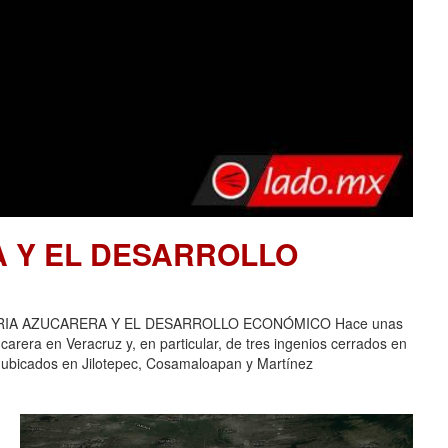
A Y EL DESARROLLO
USTRIA AZUCARERA Y EL DESARROLLO ECONÓMICO Hace unas
carera en Veracruz y, en particular, de tres ingenios cerrados en
 ubicados en Jilotepec, Cosamaloapan y Martínez