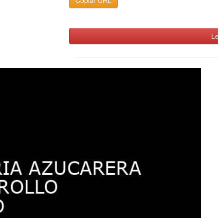
Copiar URL
Le