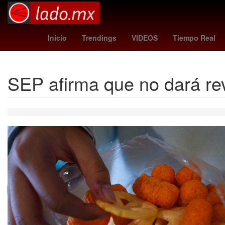
FIFA
playstation plus juegos
Ley Federal del Tra
Inicio
Trendings
VIDEOS
Tiempo Real
SEP afirma que no dará re