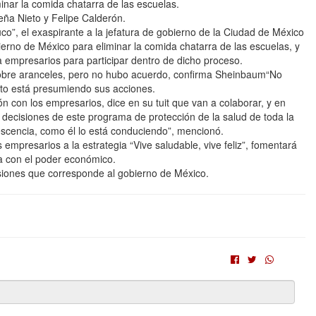
minar la comida chatarra de las escuelas.
eña Nieto y Felipe Calderón.
o”, el exaspirante a la jefatura de gobierno de la Ciudad de México
ierno de México para eliminar la comida chatarra de las escuelas, y
a empresarios para participar dentro de dicho proceso.
re aranceles, pero no hubo acuerdo, confirma Sheinbaum“No
lito está presumiendo sus acciones.
 con los empresarios, dice en su tuit que van a colaborar, y en
e decisiones de este programa de protección de la salud de toda la
lescencia, como él lo está conduciendo”, mencionó.
os empresarios a la estrategia “Vive saludable, vive feliz”, fomentará
ma con el poder económico.
cisiones que corresponde al gobierno de México.