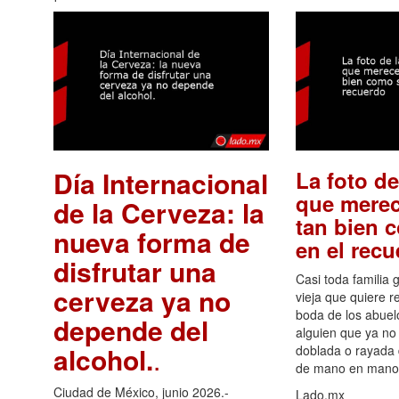
Día Internacional
La foto de
que merec
de la Cerveza: la
tan bien 
nueva forma de
en el rec
disfrutar una
Casi toda familia 
cerveza ya no
vieja que quiere re
boda de los abuelo
depende del
alguien que ya no 
alcohol.
.
doblada o rayada
de mano en mano 
Ciudad de México, junio 2026.-
Lado.mx