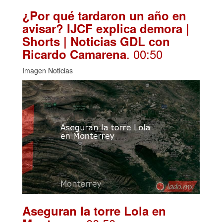
¿Por qué tardaron un año en
avisar? IJCF explica demora |
Shorts | Noticias GDL con
. 00:50
Ricardo Camarena
Imagen Noticias
Aseguran la torre Lola en