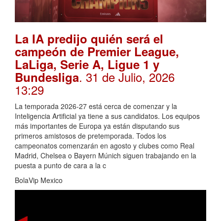
La IA predijo quién será el
campeón de Premier League,
LaLiga, Serie A, Ligue 1 y
. 31 de Julio, 2026
Bundesliga
13:29
La temporada 2026-27 está cerca de comenzar y la
Inteligencia Artificial ya tiene a sus candidatos. Los equipos
más importantes de Europa ya están disputando sus
primeros amistosos de pretemporada. Todos los
campeonatos comenzarán en agosto y clubes como Real
Madrid, Chelsea o Bayern Múnich siguen trabajando en la
puesta a punto de cara a la c
BolaVip Mexico