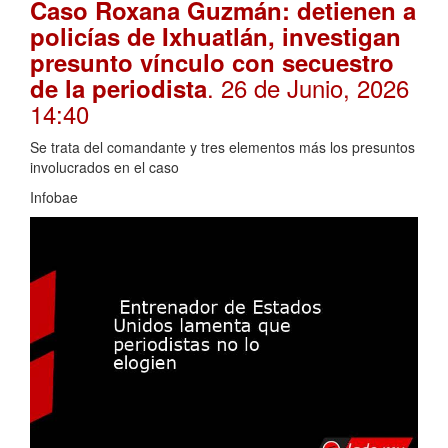
Caso Roxana Guzmán: detienen a
policías de Ixhuatlán, investigan
presunto vínculo con secuestro
. 26 de Junio, 2026
de la periodista
14:40
Se trata del comandante y tres elementos más los presuntos
involucrados en el caso
Infobae