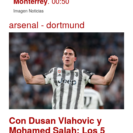
. 00:50
Monterrey
Imagen Noticias
arsenal - dortmund
Con Dusan Vlahovic y
Mohamed Salah: Los 5