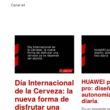
Canal 44
Día Internacional
HUAWEI p
pro: diseñ
de la Cerveza: la
autonomía
nueva forma de
.
diaria
disfrutar una
En un momento en 