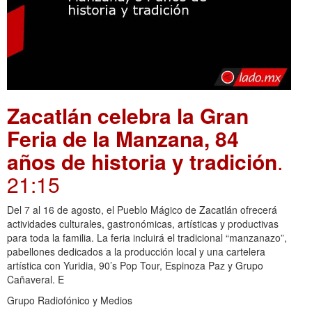
Zacatlán celebra la Gran
Feria de la Manzana, 84
años de historia y tradición
.
21:15
Del 7 al 16 de agosto, el Pueblo Mágico de Zacatlán ofrecerá
actividades culturales, gastronómicas, artísticas y productivas
para toda la familia. La feria incluirá el tradicional “manzanazo”,
pabellones dedicados a la producción local y una cartelera
artística con Yuridia, 90’s Pop Tour, Espinoza Paz y Grupo
Cañaveral. E
Grupo Radiofónico y Medios