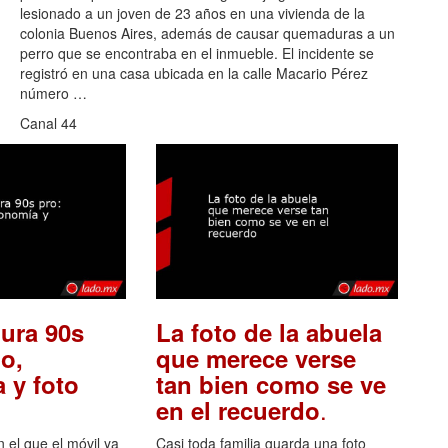
lesionado a un joven de 23 años en una vivienda de la
colonia Buenos Aires, además de causar quemaduras a un
perro que se encontraba en el inmueble. El incidente se
registró en una casa ubicada en la calle Macario Pérez
número …
Canal 44
ura 90s
La foto de la abuela
o,
que merece verse
 y foto
tan bien como se ve
.
en el recuerdo
el que el móvil ya
Casi toda familia guarda una foto