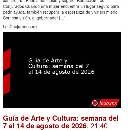
construir un Puebla más justo y seguro. Redacción Los
Conjurados Cuando una mujer encuentra un lugar seguro para
pedir ayuda, también recupera la esperanza de vivir sin miedo.
Con esa visión, el gobernador […]
LosConjurados.mx
Guía de Arte y Cultura: semana del
. 21:40
7 al 14 de agosto de 2026