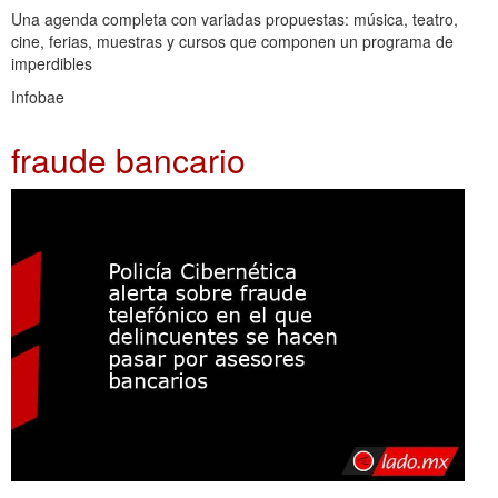
Una agenda completa con variadas propuestas: música, teatro,
cine, ferias, muestras y cursos que componen un programa de
imperdibles
Infobae
fraude bancario