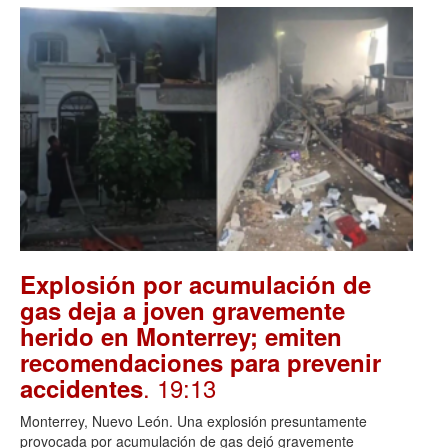
Explosión por acumulación de
gas deja a joven gravemente
herido en Monterrey; emiten
recomendaciones para prevenir
. 19:13
accidentes
Monterrey, Nuevo León. Una explosión presuntamente
provocada por acumulación de gas dejó gravemente