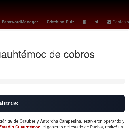
 es el día del padre
Miércoles
Escuela
PasswordManager
Cristhian Ruiz
Contacto
co vs corea del sur
Cuauhtémoc de cobros
al instante
ción
28 de Octubre y Antorcha Campesina
, estuvieron operando y
Estadio Cuauhtémoc
, el gobierno del estado de Puebla, realizó un