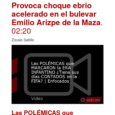
Provoca choque ebrio
acelerado en el bulevar
Emilio Arizpe de la Maza
.
02:20
Zócalo Saltillo
Las POLÉMICAS que