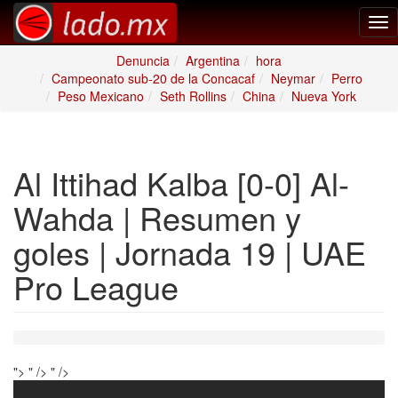
Tog
nav
Denuncia
Argentina
hora
Campeonato sub-20 de la Concacaf
Neymar
Perro
Peso Mexicano
Seth Rollins
China
Nueva York
Al Ittihad Kalba [0-0] Al-
Wahda | Resumen y
goles | Jornada 19 | UAE
Pro League
">
" />
" />