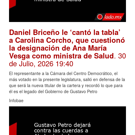
Daniel Briceño le ‘cantó la tabla’
a Carolina Corcho, que cuestionó
la designación de Ana María
. 30
Vesga como ministra de Salud
de Julio, 2026 19:40
El representante a la Cámara del Centro Democrático, el
más votado en la presente legislatura, salió en defensa de la
que será la nueva titular de la cartera y recordó lo que para
él es el legado del Gobierno de Gustavo Petro
Infobae