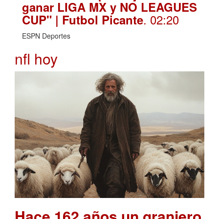
ganar LIGA MX y NO LEAGUES
. 02:20
CUP" | Futbol Picante
ESPN Deportes
nfl hoy
Hace 162 años un granjero