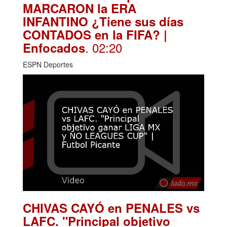
MARCARON la ERA
INFANTINO ¿Tiene sus días
CONTADOS en la FIFA? |
. 02:20
Enfocados
ESPN Deportes
CHIVAS CAYÓ en PENALES vs
LAFC. "Principal objetivo