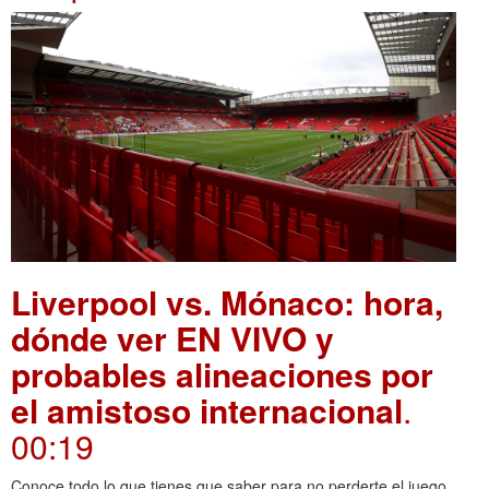
Liverpool vs. Mónaco: hora,
dónde ver EN VIVO y
probables alineaciones por
el amistoso internacional
.
00:19
Conoce todo lo que tienes que saber para no perderte el juego