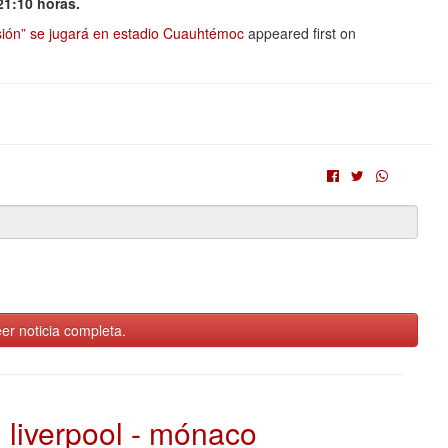
 21:10 horas.
sión” se jugará en estadio Cuauhtémoc
appeared first on
er noticia completa.
liverpool - mónaco