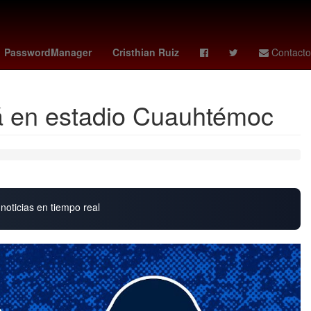
dounidense
2024
Agresión
PasswordManager
Cristhian Ruiz
Contacto
rá en estadio Cuauhtémoc
noticias en tiempo real