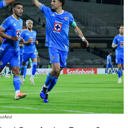
ruzAzul