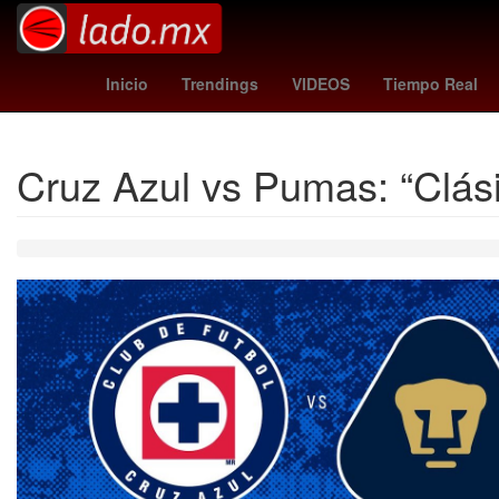
Club Santos Laguna
Empr
Inicio
Trendings
VIDEOS
Tiempo Real
Cruz Azul vs Pumas: “Clás