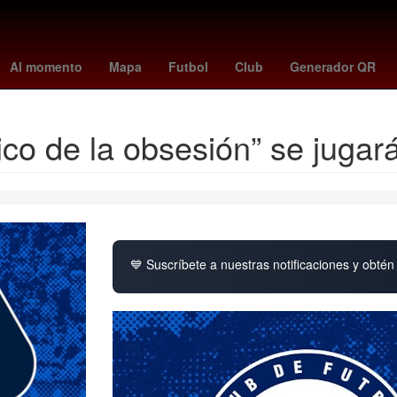
esa
INAPAM
Eclipse
España
Nueva York
Perú
Dólar esta
Al momento
Mapa
Futbol
Club
Generador QR
ico de la obsesión” se juga
💙 Suscríbete a nuestras notificaciones y obtén 