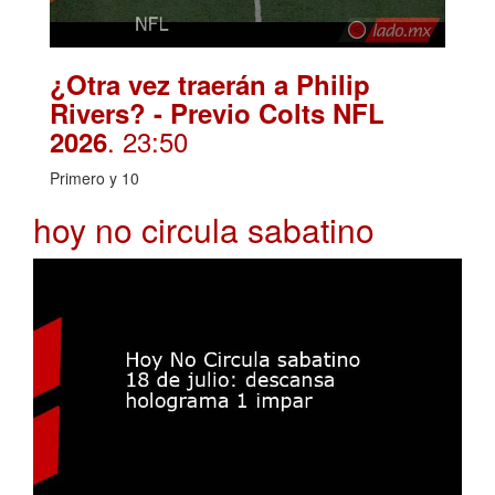
¿Otra vez traerán a Philip
Rivers? - Previo Colts NFL
. 23:50
2026
Primero y 10
hoy no circula sabatino