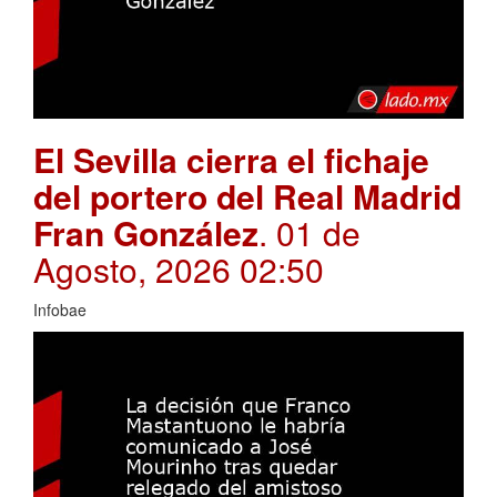
El Sevilla cierra el fichaje
del portero del Real Madrid
Fran González
. 01 de
Agosto, 2026 02:50
Infobae