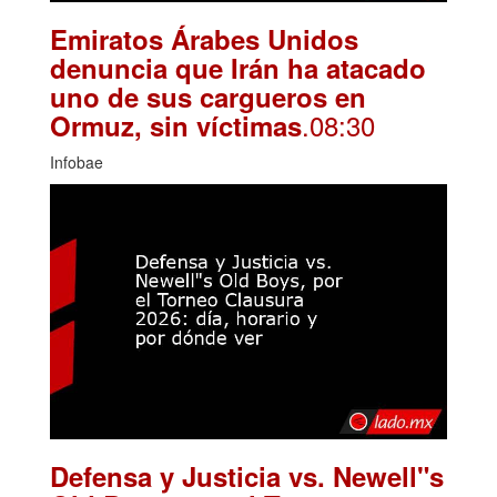
Emiratos Árabes Unidos
denuncia que Irán ha atacado
uno de sus cargueros en
.08:30
Ormuz, sin víctimas
Infobae
Defensa y Justicia vs. Newell"s