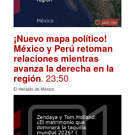
¡Nuevo mapa político!
México y Perú retoman
relaciones mientras
avanza la derecha en la
región
. 23:50
El Heraldo de México