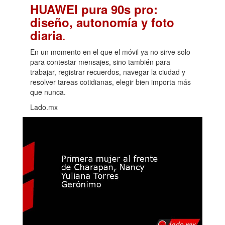
HUAWEI pura 90s pro:
diseño, autonomía y foto
.
diaria
En un momento en el que el móvil ya no sirve solo
para contestar mensajes, sino también para
trabajar, registrar recuerdos, navegar la ciudad y
resolver tareas cotidianas, elegir bien importa más
que nunca.
Lado.mx