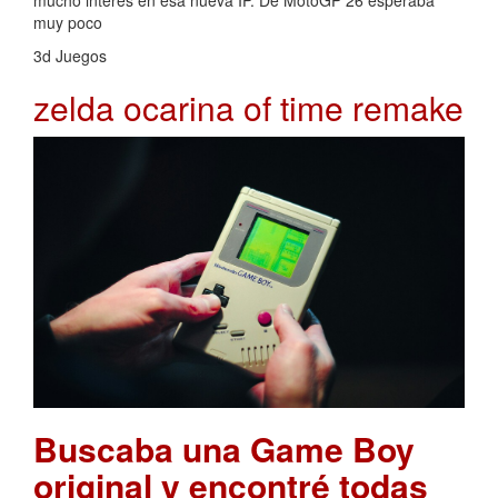
mucho interés en esa nueva IP. De MotoGP 26 esperaba
muy poco
3d Juegos
zelda ocarina of time remake
Buscaba una Game Boy
original y encontré todas