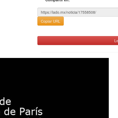
Copiar URL
Le