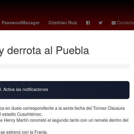
s
Henipavirus
Mario Arturo Moreno Ivanova
Nueva Italia
PasswordManager
Cristhian Ruiz
Contacto
 derrota al Puebla
. Activa las notificaciones
ica en duelo correspondiente a la sexta fecha del Torneo Clausura
el estadio Cuauhtémoc.
ue Henry Martín concretó el segundo tanto con un remate dentro del
se estrenó con la Franja.