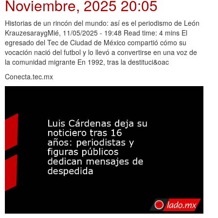
Noviembre, 2025 20:05
Historias de un rincón del mundo: así es el periodismo de León
KrauzesaraygMié, 11/05/2025 - 19:48 Read time: 4 mins El
egresado del Tec de Ciudad de México compartió cómo su
vocación nació del futbol y lo llevó a convertirse en una voz de
la comunidad migrante En 1992, tras la destituci&oac
Conecta.tec.mx