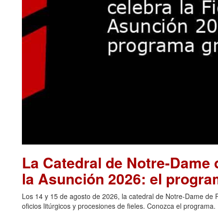
La Catedral de Notre-Dame d
la Asunción 2026: el progra
Los 14 y 15 de agosto de 2026, la catedral de Notre-Dame de Pa
oficios litúrgicos y procesiones de fieles. Conozca el programa.