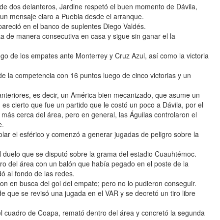
de dos delanteros, Jardine respetó el buen momento de Dávila,
ó un mensaje claro a Puebla desde el arranque.
pareció en el banco de suplentes Diego Valdés.
ta de manera consecutiva en casa y sigue sin ganar el la
o de los empates ante Monterrey y Cruz Azul, así como la victoria
de la competencia con 16 puntos luego de cinco victorias y un
s anteriores, es decir, un América bien mecanizado, que asume un
, es cierto que fue un partido que le costó un poco a Dávila, por el
ás cerca del área, pero en general, las Águilas controlaron el
e.
olar el esférico y comenzó a generar jugadas de peligro sobre la
el duelo que se disputó sobre la grama del estadio Cuauhtémoc.
ro del área con un balón que había pegado en el poste de la
ó al fondo de las redes.
on en busca del gol del empate; pero no lo pudieron conseguir.
 que se revisó una jugada en el VAR y se decretó un tiro libre
el cuadro de Coapa, remató dentro del área y concretó la segunda