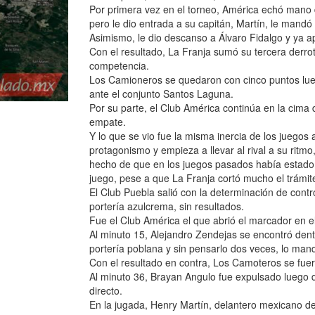
Por primera vez en el torneo, América echó mano 
pero le dio entrada a su capitán, Martín, le mand
Asimismo, le dio descanso a Álvaro Fidalgo y ya a
Con el resultado, La Franja sumó su tercera derro
competencia.
Los Camioneros se quedaron con cinco puntos lueg
ante el conjunto Santos Laguna.
Por su parte, el Club América continúa en la cima 
empate.
Y lo que se vio fue la misma inercia de los juego
protagonismo y empieza a llevar al rival a su ritmo
hecho de que en los juegos pasados había estado m
juego, pese a que La Franja cortó mucho el trámit
El Club Puebla salió con la determinación de contr
portería azulcrema, sin resultados.
Fue el Club América el que abrió el marcador en 
Al minuto 15, Alejandro Zendejas se encontró dent
portería poblana y sin pensarlo dos veces, lo mand
Con el resultado en contra, Los Camoteros se fuer
Al minuto 36, Brayan Angulo fue expulsado luego de
directo.
En la jugada, Henry Martín, delantero mexicano d