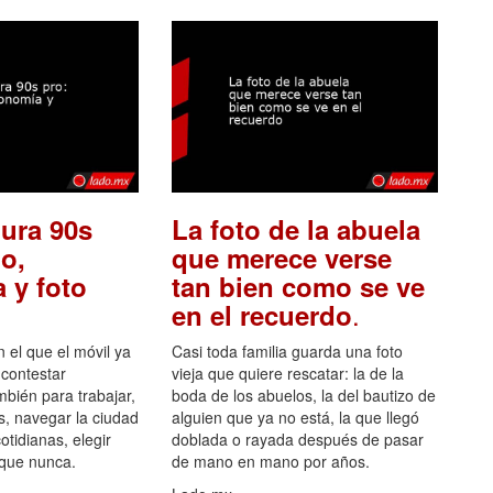
ura 90s
La foto de la abuela
o,
que merece verse
 y foto
tan bien como se ve
.
en el recuerdo
el que el móvil ya
Casi toda familia guarda una foto
 contestar
vieja que quiere rescatar: la de la
mbién para trabajar,
boda de los abuelos, la del bautizo de
s, navegar la ciudad
alguien que ya no está, la que llegó
otidianas, elegir
doblada o rayada después de pasar
 que nunca.
de mano en mano por años.