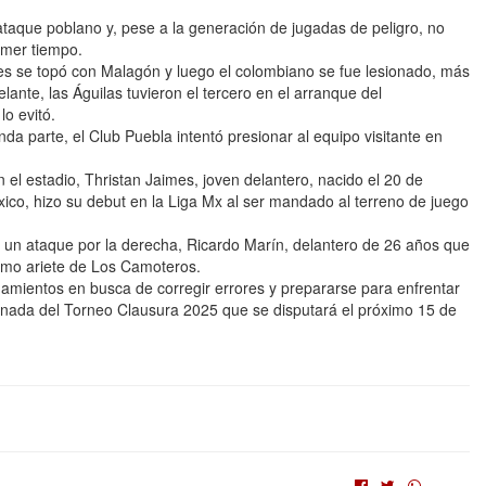
aque poblano y, pese a la generación de jugadas de peligro, no
rimer tiempo.
s se topó con Malagón y luego el colombiano se fue lesionado, más
nte, las Águilas tuvieron el tercero en el arranque del
o evitó.
a parte, el Club Puebla intentó presionar al equipo visitante en
 el estadio, Thristan Jaimes, joven delantero, nacido el 20 de
xico, hizo su debut en la Liga Mx al ser mandado al terreno de juego
en un ataque por la derecha, Ricardo Marín, delantero de 26 años que
como ariete de Los Camoteros.
enamientos en busca de corregir errores y prepararse para enfrentar
jornada del Torneo Clausura 2025 que se disputará el próximo 15 de