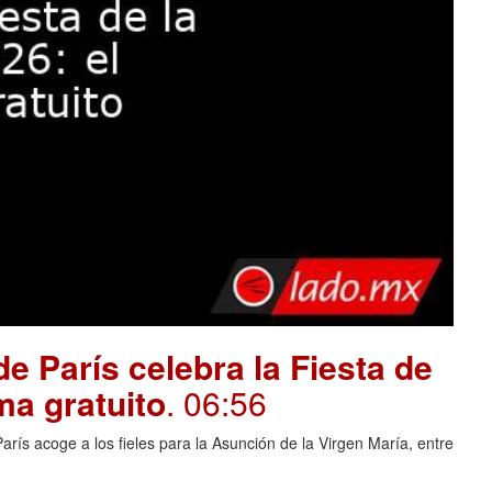
e París celebra la Fiesta de
ma gratuito
. 06:56
rís acoge a los fieles para la Asunción de la Virgen María, entre