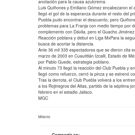
anotación para la causa azulcrema.
Luis Quiñones y Emiliano Gómez encabezaron el at
llegó el gol de la esperanza durante el resto del p
Puebla pudo encontrar el descuento, pero Quiñone
problemas para La Franja con medio tiempo por dela
complemento con Dávila, pero el Guacho Jiménez l
Reacción poblana y debut en Liga MxPara la segund
busca de acortar la distancia.
Ante 36 mil 335 espectadores que se dieron cita en
marzo de 2003 en Cuautitlán Izcalli, Estado de Mé
por Pablo Guede, estrategia poblano.
Al minuto 73 llegó la reacción del Club Puebla y 
llegó como refuerzo, cerró la pinza y se estrenó 
Tras la derrota, el Club Puebla volverá a los entr
a los Rojinegros del Atlas, partido de la séptima 
febrero en el estadio Jalisco.
MGC
Milenio
Compartir en: