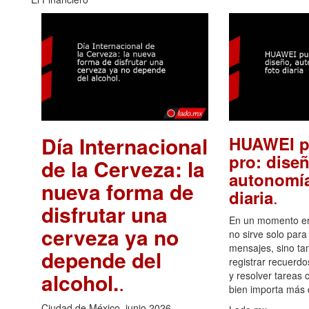
Día Internacional
HUAWEI p
pro: diseñ
de la Cerveza: la
autonomía
nueva forma de
.
diaria
disfrutar una
En un momento en 
cerveza ya no
no sirve solo para
mensajes, sino ta
depende del
registrar recuerdo
alcohol.
.
y resolver tareas c
bien importa más
Ciudad de México, junio 2026.-