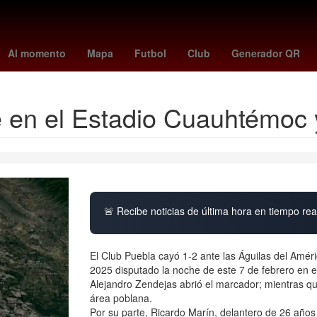
México Suena
Villa Madero
Zapotlán de Juárez
Hernán Corté
Al momento
Mapa
Futbol
Club
Generador QR
 en el Estadio Cuauhtémoc y
🚨 Recibe noticias de última hora en tiempo real
El Club Puebla cayó 1-2 ante las Águilas del Amér
2025 disputado la noche de este 7 de febrero en 
Alejandro Zendejas abrió el marcador; mientras q
área poblana.
Por su parte, Ricardo Marín, delantero de 26 años 