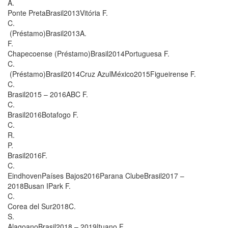
A.
Ponte PretaBrasil2013Vitória F.
C.
(Préstamo)Brasil2013A.
F.
Chapecoense (Préstamo)Brasil2014Portuguesa F.
C.
(Préstamo)Brasil2014Cruz AzulMéxico2015Figueirense F.
C.
Brasil2015 – 2016ABC F.
C.
Brasil2016Botafogo F.
C.
R.
P.
Brasil2016F.
C.
EindhovenPaíses Bajos2016Parana ClubeBrasil2017 –
2018Busan IPark F.
C.
Corea del Sur2018C.
S.
AlagoanoBrasil2018 – 2019Ituano F.