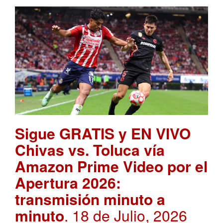
Sigue GRATIS y EN VIVO
Chivas vs. Toluca vía
Amazon Prime Video por el
Apertura 2026:
transmisión minuto a
minuto
. 18 de Julio, 2026