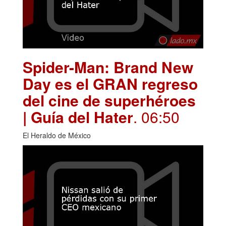
Spider-Man: Brand New
Day es el GRAN regreso
del cine de superhéroes
| Guía del Hater
. 06:50
El Heraldo de México