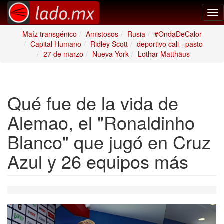
Tog
nav
Maíz transgénico
Amistosos
Rusia
#OndaDeCalor
Capital Humano
Ridley Scott
deportivo cali - pasto
27 de marzo
Nueva York
Lothar Matthäus
Qué fue de la vida de
Alemao, el "Ronaldinho
Blanco" que jugó en Cruz
Azul y 26 equipos más