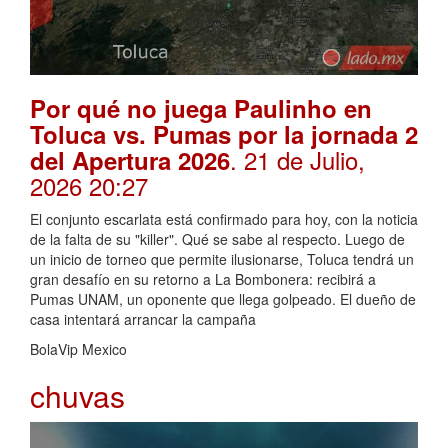
Por qué no juega Paulinho en
Toluca vs. Pumas por la jornada 2
. 21 de Julio,
del Apertura 2026
2026 20:27
El conjunto escarlata está confirmado para hoy, con la noticia
de la falta de su "killer". Qué se sabe al respecto. Luego de
un inicio de torneo que permite ilusionarse, Toluca tendrá un
gran desafío en su retorno a La Bombonera: recibirá a
Pumas UNAM, un oponente que llega golpeado. El dueño de
casa intentará arrancar la campaña
BolaVip Mexico
chuvas