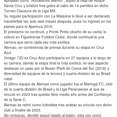
Apodado como “Ronaldinho Blanco”, suplió la baja de Roque
Santa Cruz y totalizó tres goles al cabo de 14 partidos en dicho
Torneo Clausura de la Liga MX.
Su regular participación con La Máquina lo llevó a ser declarado
transferible tan solo seis meses después, pues no ingresó en los
planes para el Apertura 2015.
El préstamo no continuó, y Ponte Preta (dueño de su carta) lo
colocó en Figueirense Futebol Clube, donde continuaría una
carrera que sería cada vez más exótica.
Alemao, en conferencia de prensa durante su etapa en Cruz
Azul.
(Imago 7)El ex Cruz Azul participaría en 27 equipos a lo largo de
su carrera, siendo la etapa final la más exótica: en ese aspecto
destacan un paso por el Busan IPark de Corea del Sur (2018) y
diversidad de equipos de la tercera y cuarta división de su Brasil
natal.
El último equipo de Alemao como jugador fue el Maringá FC, club
de la cuarta división de Brasil y la Liga Paranaense al que se
vinculó en 2023 tras quedar libre medio año antes del Confiança,
de la Serie C.
Alemao se retiró como futbolista tras acabar su vínculo con dicho
club a finales de 2023.
Sin embargo, decidió seguir ligado al balón, esta vez como