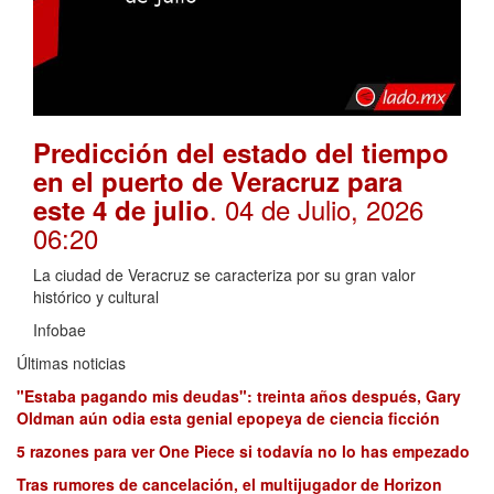
Predicción del estado del tiempo
en el puerto de Veracruz para
. 04 de Julio, 2026
este 4 de julio
06:20
La ciudad de Veracruz se caracteriza por su gran valor
histórico y cultural
Infobae
Últimas noticias
"Estaba pagando mis deudas": treinta años después, Gary
Oldman aún odia esta genial epopeya de ciencia ficción
5 razones para ver One Piece si todavía no lo has empezado
Tras rumores de cancelación, el multijugador de Horizon