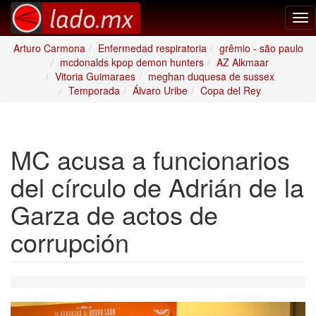
Tog
nav
Arturo Carmona
Enfermedad respiratoria
grêmio - são paulo
mcdonalds kpop demon hunters
AZ Alkmaar
Vitoria Guimaraes
meghan duquesa de sussex
Temporada
Álvaro Uribe
Copa del Rey
MC acusa a funcionarios
del círculo de Adrián de la
Garza de actos de
corrupción