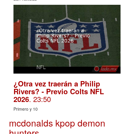
¿Otra vez traerán a Philip
Rivers? - Previo Colts NFL
. 23:50
2026
Primero y 10
mcdonalds kpop demon
hunters