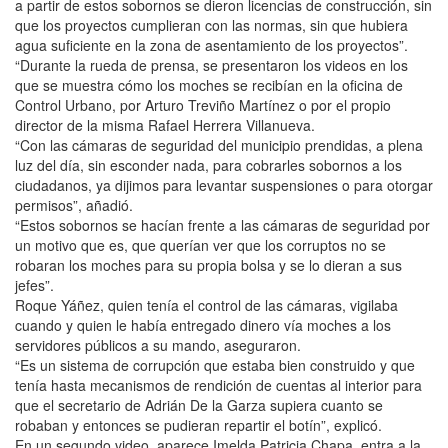
a partir de estos sobornos se dieron licencias de construcción, sin
que los proyectos cumplieran con las normas, sin que hubiera
agua suficiente en la zona de asentamiento de los proyectos”.
“Durante la rueda de prensa, se presentaron los videos en los
que se muestra cómo los moches se recibían en la oficina de
Control Urbano, por Arturo Treviño Martínez o por el propio
director de la misma Rafael Herrera Villanueva.
“Con las cámaras de seguridad del municipio prendidas, a plena
luz del día, sin esconder nada, para cobrarles sobornos a los
ciudadanos, ya dijimos para levantar suspensiones o para otorgar
permisos”, añadió.
“Estos sobornos se hacían frente a las cámaras de seguridad por
un motivo que es, que querían ver que los corruptos no se
robaran los moches para su propia bolsa y se lo dieran a sus
jefes”.
Roque Yáñez, quien tenía el control de las cámaras, vigilaba
cuando y quien le había entregado dinero vía moches a los
servidores públicos a su mando, aseguraron.
“Es un sistema de corrupción que estaba bien construido y que
tenía hasta mecanismos de rendición de cuentas al interior para
que el secretario de Adrián De la Garza supiera cuanto se
robaban y entonces se pudieran repartir el botín”, explicó.
En un segundo video, aparece Imelda Patricia Chapa, entra a la