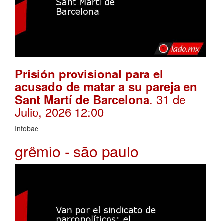
Prisión provisional para el
acusado de matar a su pareja en
. 31 de
Sant Martí de Barcelona
Julio, 2026 12:00
Infobae
grêmio - são paulo