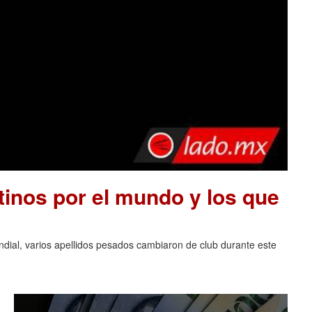
tinos por el mundo y los que
ndial, varios apellidos pesados cambiaron de club durante este