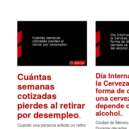
Cuántas
Día Intern
la Cerveza
semanas
forma de d
cotizadas
una cerve
pierdes al retirar
depende d
.
alcohol.
por desempleo
.
Ciudad de México,
Cuando una persona solicita un retiro
Durante décadas, 