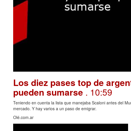
Los diez pases top de argen
pueden sumarse
. 10:59
Teniendo en cuenta la lista que manejaba Scaloni antes del Mu
mercado. Y hay varios a un paso de emigrar.
Olé.com.ar