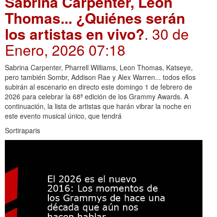
Sabrina Carpenter, Leon
Thomas... ¿Quiénes serán
los artistas en vivo?
. 30 de
Enero, 2026 07:18
Sabrina Carpenter, Pharrell Williams, Leon Thomas, Katseye,
pero también Sombr, Addison Rae y Alex Warren... todos ellos
subirán al escenario en directo este domingo 1 de febrero de
2026 para celebrar la 68ª edición de los Grammy Awards. A
continuación, la lista de artistas que harán vibrar la noche en
este evento musical único, que tendrá
Sortiraparis