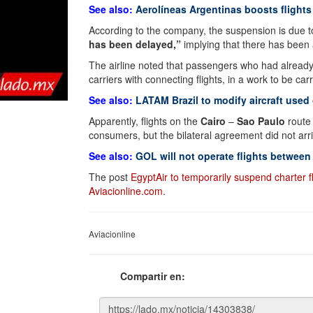
See also:
Aerolíneas Argentinas boosts flight
According to the company, the suspension is due to
has been delayed,”
implying that there has been 
The airline noted that passengers who had already p
carriers with connecting flights, in a work to be car
See also:
LATAM Brazil to modify aircraft used
Apparently, flights on the
Cairo
–
Sao Paulo
route 
consumers, but the bilateral agreement did not arri
See also:
GOL will not operate flights between 
The post
EgyptAir to temporarily suspend charter 
Aviacionline.com
.
Aviacionline
Compartir en: