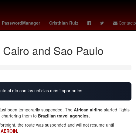
Calor
Selección de fútbol de Gabón
Marc Cucurella
PasswordManager
Cristhian Ruiz
Contacto
n Cairo and Sao Paulo
nte al día con las noticias más importantes
just been temporarily suspended. The
African airline
started flights
,
chartering them to
Brazilian travel agencies.
fortnight, the route was suspended and will not resume until
y
AEROIN
.