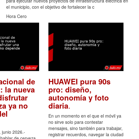
para ejecutar nuevos proyectos de infraestructura eléctrica en
el municipio, con el objetivo de fortalecer la c
Hora Cero
acional de
HUAWEI pura 90s
: la nueva
pro: diseño,
isfrutar
autonomía y foto
.
za ya no
diaria
el
En un momento en el que el móvil ya
no sirve solo para contestar
mensajes, sino también para trabajar,
 junio 2026.-
registrar recuerdos, navegar la ciudad
hablar de cerveza