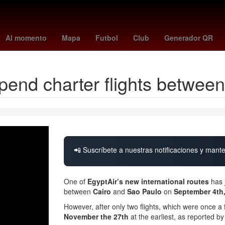
ntes
Amistosos
Brasil
China
frankfurt - hoffenheim
#OndaDe
Al momento
Mapa
Futbol
Club
Generador QR
spend charter flights betwee
📲 Suscríbete a nuestras notificaciones y mante
One of
EgyptAir’s new international routes
has 
between
Cairo
and
Sao Paulo
on
September 4th
However, after only two flights, which were once a 
November the 27th
at the earliest, as reported b