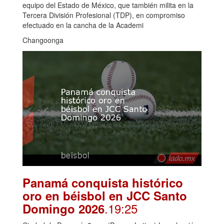
equipo del Estado de México, que también milita en la
Tercera División Profesional (TDP), en compromiso
efectuado en la cancha de la Academi
Changoonga
Panamá conquista histórico
oro en béisbol en JCC Santo
.19:25
Domingo 2026