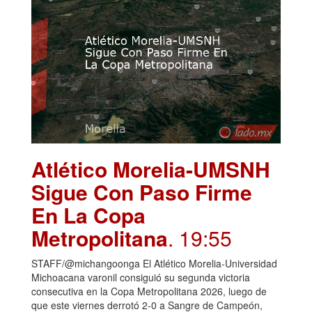
Atlético Morelia-UMSNH
Sigue Con Paso Firme
En La Copa
Metropolitana
. 19:55
STAFF/@michangoonga El Atlético Morelia-Universidad
Michoacana varonil consiguió su segunda victoria
consecutiva en la Copa Metropolitana 2026, luego de
que este viernes derrotó 2-0 a Sangre de Campeón,