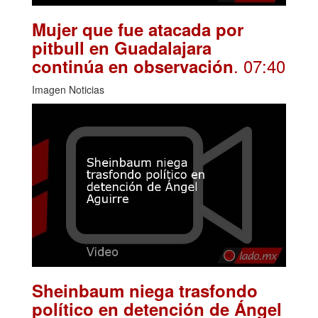
Mujer que fue atacada por
pitbull en Guadalajara
. 07:40
continúa en observación
Imagen Noticias
Sheinbaum niega trasfondo
político en detención de Ángel