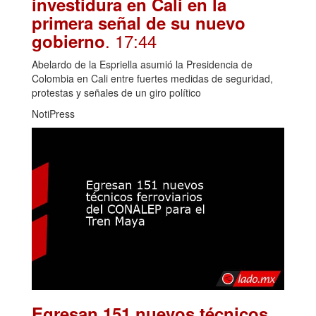
investidura en Cali en la
primera señal de su nuevo
. 17:44
gobierno
Abelardo de la Espriella asumió la Presidencia de
Colombia en Cali entre fuertes medidas de seguridad,
protestas y señales de un giro político
NotiPress
Egresan 151 nuevos técnicos