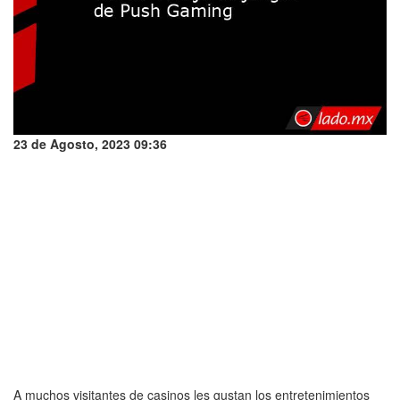
23 de Agosto, 2023 09:36
A muchos visitantes de casinos les gustan los entretenimientos