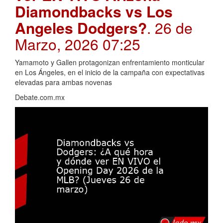
Diamondbacks vs Los
Angeles Dodgers?
. 26 de
Marzo, 2026 07:25
Yamamoto y Gallen protagonizan enfrentamiento monticular
en Los Ángeles, en el inicio de la campaña con expectativas
elevadas para ambas novenas
Debate.com.mx