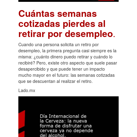
Cuántas semanas
cotizadas pierdes al
retirar por desempleo
.
Cuando una persona solicita un retiro por
desempleo, la primera pregunta casi siempre es la
misma: ¿cuánto dinero puedo retirar y cuándo lo
recibiré? Pero, existe otro aspecto que suele pasar
desapercibido y que puede tener un impacto
mucho mayor en el futuro: las semanas cotizadas
que se descuentan al realizar el retiro.
Lado.mx