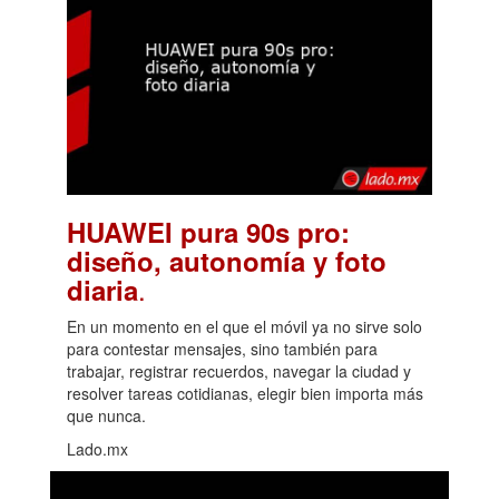
HUAWEI pura 90s pro:
diseño, autonomía y foto
.
diaria
En un momento en el que el móvil ya no sirve solo
para contestar mensajes, sino también para
trabajar, registrar recuerdos, navegar la ciudad y
resolver tareas cotidianas, elegir bien importa más
que nunca.
Lado.mx