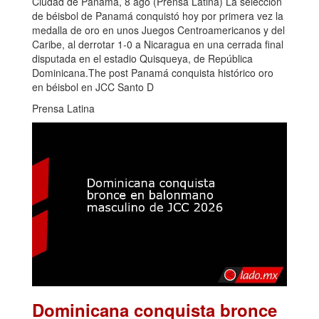
Ciudad de Panamá, 8 ago (Prensa Latina) La selección
de béisbol de Panamá conquistó hoy por primera vez la
medalla de oro en unos Juegos Centroamericanos y del
Caribe, al derrotar 1-0 a Nicaragua en una cerrada final
disputada en el estadio Quisqueya, de República
Dominicana.The post Panamá conquista histórico oro
en béisbol en JCC Santo D
Prensa Latina
Dominicana conquista bronce