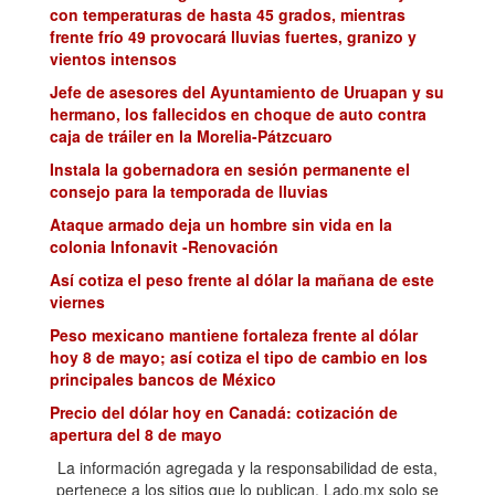
con temperaturas de hasta 45 grados, mientras
frente frío 49 provocará lluvias fuertes, granizo y
vientos intensos
Jefe de asesores del Ayuntamiento de Uruapan y su
hermano, los fallecidos en choque de auto contra
caja de tráiler en la Morelia-Pátzcuaro
Instala la gobernadora en sesión permanente el
consejo para la temporada de lluvias
Ataque armado deja un hombre sin vida en la
colonia Infonavit -Renovación
Así cotiza el peso frente al dólar la mañana de este
viernes
Peso mexicano mantiene fortaleza frente al dólar
hoy 8 de mayo; así cotiza el tipo de cambio en los
principales bancos de México
Precio del dólar hoy en Canadá: cotización de
apertura del 8 de mayo
...LOS ANUNCIOS, AVISOS Y DEMÁS! - VIERNES, 8
La información agregada y la responsabilidad de esta,
DE MAYO 2026
pertenece a los sitios que lo publican. Lado.mx solo se