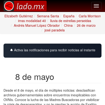
Toggl
navig
Elizabeth Gutiérrez
Semana Santa
España
Carla Morrison
imss modalidad 40
lluvia de estrellas perseidas
Andrés Manuel López Obrador
China
26 de marzo
josé paradela
🔔 Activa las notificaciones para recibir noticias al instante
8 de mayo
Desde el 8 de mayo, el día de múltiples noticias: desclasifican
archivos gubernamentales sobre encuentros inexplicables con
OVNIs. Conoce la lucha de las Madres Buscadoras por visibilizar
la crisis de desaparecidos, y no te pierdas la acción de Exatlón