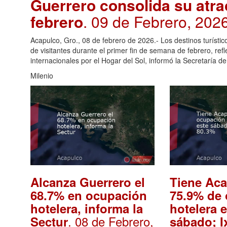
Guerrero consolida su atract
febrero
. 09 de Febrero, 202
Acapulco, Gro., 08 de febrero de 2026.- Los destinos turísti
de visitantes durante el primer fin de semana de febrero, refl
internacionales por el Hogar del Sol, informó la Secretaría 
Milenio
Alcanza Guerrero el
Tiene Ac
68.7% en ocupación
75.9% de
hotelera, informa la
hotelera 
. 08 de Febrero,
Sectur
sábado; I