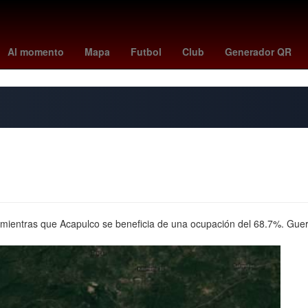
ario
rockies - mets
barcelona - levante badalona
Sergi Darder
Al momento
Mapa
Futbol
Club
Generador QR
, mientras que Acapulco se beneficia de una ocupación del 68.7%. Guer