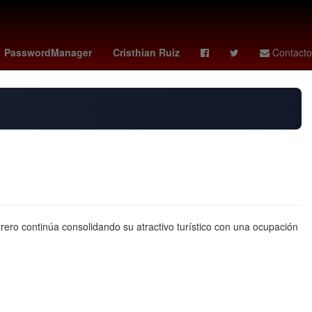
Cashless
noche de san juan 2026
preinscripciones uas
PasswordManager
Cristhian Ruiz
Contacto
rero continúa consolidando su atractivo turístico con una ocupación