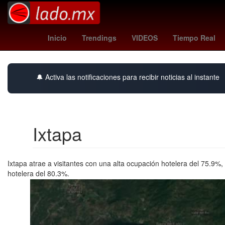
Nueva York
padres vs diamondbacks
Shawn Levy
Ros
Inicio
Trendings
VIDEOS
Tiempo Real
🔔 Activa las notificaciones para recibir noticias al instante
Ixtapa
Ixtapa atrae a visitantes con una alta ocupación hotelera del 75.9%
hotelera del 80.3%.