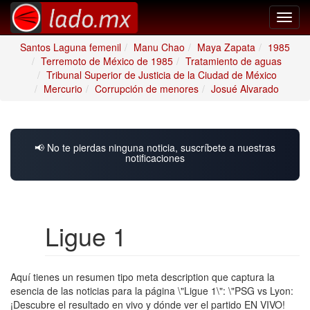
Toggl
navig
Santos Laguna femenil
Manu Chao
Maya Zapata
1985
Terremoto de México de 1985
Tratamiento de aguas
Tribunal Superior de Justicia de la Ciudad de México
Mercurio
Corrupción de menores
Josué Alvarado
📢 No te pierdas ninguna noticia, suscríbete a nuestras
notificaciones
Ligue 1
Aquí tienes un resumen tipo meta description que captura la
esencia de las noticias para la página \"Ligue 1\": \"PSG vs Lyon:
¡Descubre el resultado en vivo y dónde ver el partido EN VIVO!