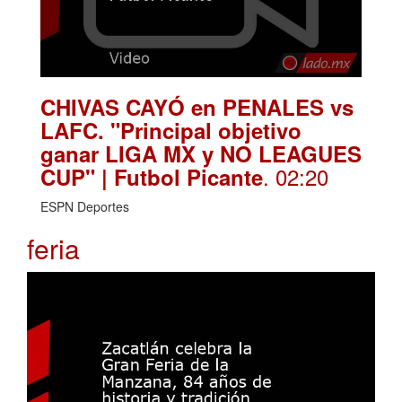
CHIVAS CAYÓ en PENALES vs
LAFC. "Principal objetivo
ganar LIGA MX y NO LEAGUES
. 02:20
CUP" | Futbol Picante
ESPN Deportes
feria