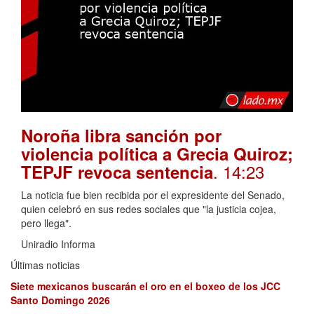
Noroña libra sanción por
violencia política a Grecia Quiroz;
. 14:23
TEPJF revoca sentencia
La noticia fue bien recibida por el expresidente del Senado,
quien celebró en sus redes sociales que "la justicia cojea,
pero llega".
Uniradio Informa
Últimas noticias
Siete mexicanos buscarán el oro en el boxeo de los JCC
Santo Domingo 2026