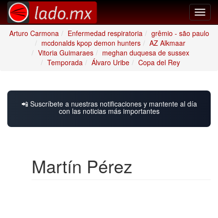
Toggl
navig
Arturo Carmona
Enfermedad respiratoria
grêmio - são paulo
mcdonalds kpop demon hunters
AZ Alkmaar
Vitoria Guimaraes
meghan duquesa de sussex
Temporada
Álvaro Uribe
Copa del Rey
📲 Suscríbete a nuestras notificaciones y mantente al día
con las noticias más importantes
Martín Pérez