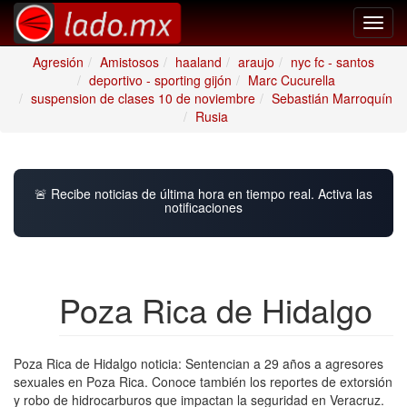
Toggl
navig
Agresión
Amistosos
haaland
araujo
nyc fc - santos
deportivo - sporting gijón
Marc Cucurella
suspension de clases 10 de noviembre
Sebastián Marroquín
Rusia
🚨 Recibe noticias de última hora en tiempo real. Activa las
notificaciones
Poza Rica de Hidalgo
Poza Rica de Hidalgo noticia: Sentencian a 29 años a agresores
sexuales en Poza Rica. Conoce también los reportes de extorsión
y robo de hidrocarburos que impactan la seguridad en Veracruz.