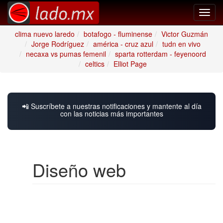
Toggl
navig
clima nuevo laredo
botafogo - fluminense
Victor Guzmán
Jorge Rodríguez
américa - cruz azul
tudn en vivo
necaxa vs pumas femenil
sparta rotterdam - feyenoord
celtics
Elliot Page
📲 Suscríbete a nuestras notificaciones y mantente al día
con las noticias más importantes
Diseño web