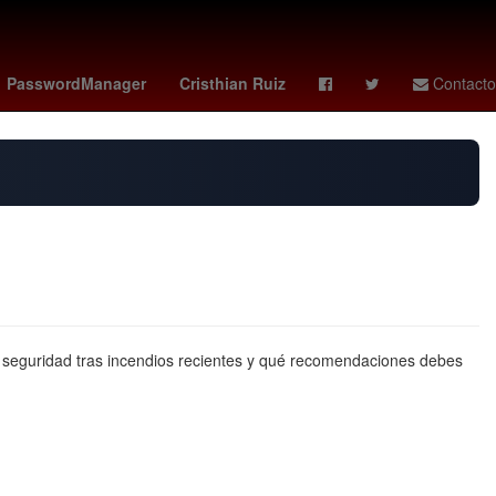
ina de la Presidencia de la República
Tierra
PasswordManager
Cristhian Ruiz
Contacto
e seguridad tras incendios recientes y qué recomendaciones debes