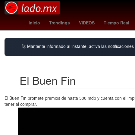
benfica - auckland city
Star Wars
Venezo
Inicio
Trendings
VIDEOS
Tiempo Real
🚀 Mantente informado al instante, activa las notificacione
El Buen Fin
El Buen Fin promete premios de hasta 500 mdp y cuenta con el impu
tener al comprar.