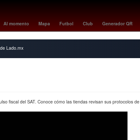
lanos
Chihuahua
Desalojo
México
Canadá
Colombia
Ofic
Al momento
Mapa
Futbol
Club
Generador QR
s de Lado.mx
lso fiscal del SAT. Conoce cómo las tiendas revisan sus protocolos d