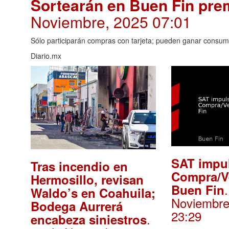
Sortearán en Buen Fin pre
Noviembre, 2025 07:01
Sólo participarán compras con tarjeta; pueden ganar consum
Diario.mx
SAT impu
Tras incendio en
Compra/V
Hermosillo, revisan
Buen Fin
Waldo’s en Coahuila;
Noviembre
Bodega Aurrerá
23:29
.
encabeza siniestros