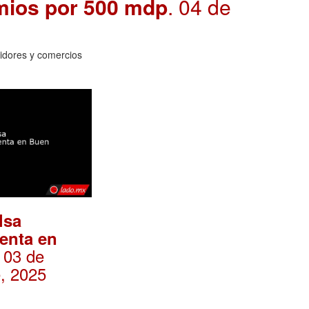
mios por 500 mdp
. 04 de
idores y comercios
lsa
enta en
. 03 de
, 2025