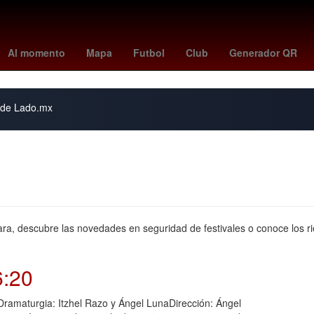
rsenal vs
Rosario
alerta por precipitaciones
peppa pig
florian
Al momento
Mapa
Futbol
Club
Generador QR
s de Lado.mx
ra, descubre las novedades en seguridad de festivales o conoce los ri
6:20
6Dramaturgia: Itzhel Razo y Ángel LunaDirección: Ángel