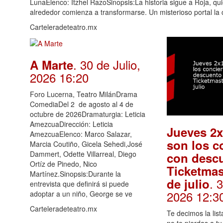
LunaElenco: Itzhel RazoSinopsis:La historia sigue a Roja, qu
alrededor comienza a transformarse. Un misterioso portal la
Carteleradeteatro.mx
. 30 de Julio,
A Marte
2026 16:20
Foro Lucerna, Teatro MilánDrama
ComediaDel 2 de agosto al 4 de
octubre de 2026Dramaturgia: Leticia
AmezcuaDirección: Leticia
Jueves 2x
AmezcuaElenco: Marco Salazar,
son los c
Marcia Coutiño, Gicela Sehedi,José
Dammert, Odette Villarreal, Diego
con desc
Ortíz de Pinedo, Nico
Ticketmas
Martínez.Sinopsis:Durante la
. 
de julio
entrevista que definirá si puede
2026 12:3
adoptar a un niño, George se ve
Carteleradeteatro.mx
Te decimos la lis