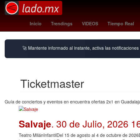
andré jardine
tabla general liga mx 2026
a
Inicio
Trendings
VIDEOS
Tiempo Real
🚀 Mantente informado al instante, activa las notificacione
Ticketmaster
Guía de conciertos y eventos en encuentra ofertas 2x1 en Guadalaja
Salvaje
. 30 de Julio, 2026 1
Teatro MilánInfantilDel 15 de agosto al 4 de octubre de 202