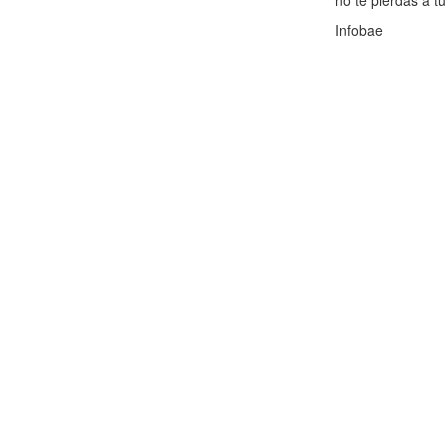
no te pierdas a tu 
Infobae