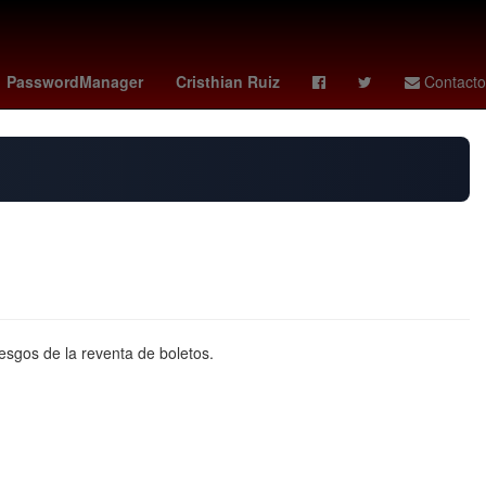
 monzon
club atlético morelia
España
HBO
PasswordManager
Cristhian Ruiz
Contacto
esgos de la reventa de boletos.