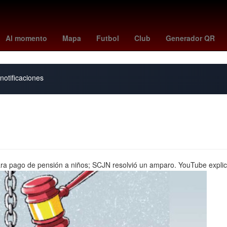
0
bill skarsgård
sassuolo - cremonese
kevin bacon
sentimental
Al momento
Mapa
Futbol
Club
Generador QR
notificaciones
ra pago de pensión a niños; SCJN resolvió un amparo. YouTube explica