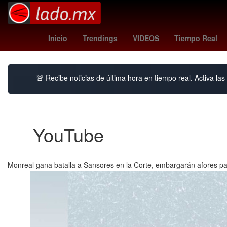
one battle after another
jay kelly
celular nokia 110
Inicio
Trendings
VIDEOS
Tiempo Real
🚨 Recibe noticias de última hora en tiempo real. Activa las 
YouTube
Monreal gana batalla a Sansores en la Corte, embargarán afores pa