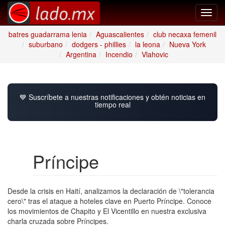
Toggl
navig
batres guadarrama lenia
Aguascalientes
club necaxa femenil
suburbano
dodgers - phillies
la leona
Nueva York
Argentina
Incendio
Vlahovic
💙 Suscríbete a nuestras notificaciones y obtén noticias en
tiempo real
Príncipe
Desde la crisis en Haití, analizamos la declaración de \"tolerancia
cero\" tras el ataque a hoteles clave en Puerto Príncipe. Conoce
los movimientos de Chapito y El Vicentillo en nuestra exclusiva
charla cruzada sobre Príncipes.