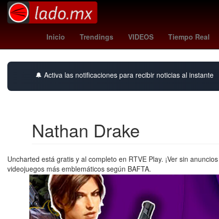
Miguel Herrera
HBO
rodri
Cl
Inicio
Trendings
VIDEOS
Tiempo Real
🔔 Activa las notificaciones para recibir noticias al instante
Nathan Drake
Uncharted está gratis y al completo en RTVE Play. ¡Ver sin anuncio
videojuegos más emblemáticos según BAFTA.