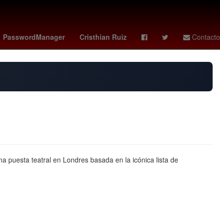
go
estadio banorte
Venezolanos
PasswordManager
Cristhian Ruiz
Contacto
 puesta teatral en Londres basada en la icónica lista de