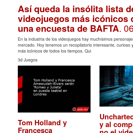
Así queda la insólita lista 
videojuegos más icónicos 
una encuesta de BAFTA
. 0
En la industria de los videojuegos hay muchísimos personaje
mercado. Hoy tenemos un recopilatorio interesante, curioso 
más icónicos de todos los tiempos. Qui
3d Juegos
Uncharted
Tom Holland y
y al comp
Francesca
no el vid