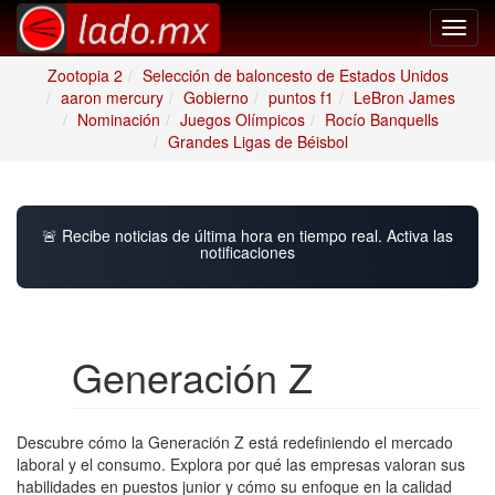
Toggl
navig
Zootopia 2
Selección de baloncesto de Estados Unidos
aaron mercury
Gobierno
puntos f1
LeBron James
Nominación
Juegos Olímpicos
Rocío Banquells
Grandes Ligas de Béisbol
🚨 Recibe noticias de última hora en tiempo real. Activa las
notificaciones
Generación Z
Descubre cómo la Generación Z está redefiniendo el mercado
laboral y el consumo. Explora por qué las empresas valoran sus
habilidades en puestos junior y cómo su enfoque en la calidad