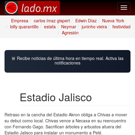
Toggl
navig
Empresa
carlos ímaz gispert
Edwin Díaz
Nueva York
billy quarantillo
estafa
Neymar
juninho vieira
festividad
Agresión
🚨 Recibe noticias de última hora en tiempo real. Activa las
notificaciones
Estadio Jalisco
Retraso en la cancha del Estadio Akron obliga a Chivas a mover
su debut como local. Chivas vence a Necaxa en su reencuentro
con Fernando Gago. Sacrifican árboles y arbustos afuera del
Estadio Jalisco para instalar un monumento a Pelé.