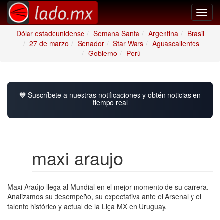
Toggl
navig
Dólar estadounidense
Semana Santa
Argentina
Brasil
27 de marzo
Senador
Star Wars
Aguascalientes
Gobierno
Perú
💙 Suscríbete a nuestras notificaciones y obtén noticias en
tiempo real
maxi araujo
Maxi Araújo llega al Mundial en el mejor momento de su carrera.
Analizamos su desempeño, su expectativa ante el Arsenal y el
talento histórico y actual de la Liga MX en Uruguay.