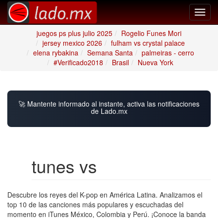
Toggl
navig
juegos ps plus julio 2025
Rogelio Funes Mori
jersey mexico 2026
fulham vs crystal palace
elena rybakina
Semana Santa
palmeiras - cerro
#Verificado2018
Brasil
Nueva York
🚀 Mantente informado al instante, activa las notificaciones
de Lado.mx
tunes vs
Descubre los reyes del K-pop en América Latina. Analizamos el
top 10 de las canciones más populares y escuchadas del
momento en iTunes México, Colombia y Perú. ¡Conoce la banda