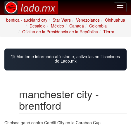
Toggl
navig
benfica - auckland city
Star Wars
Venezolanos
Chihuahua
Desalojo
México
Canadá
Colombia
Oficina de la Presidencia de la República
Tierra
🚀 Mantente informado al instante, activa las notificaciones
de Lado.mx
manchester city -
brentford
Chelsea ganó contra Cardiff City en la Carabao Cup.