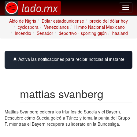
Toggl
navig
Aldo de Nigris
Dólar estadounidense
precio del dólar hoy
cyclospora
Venezolanos
Himno Nacional Mexicano
Incendio
Senador
deportivo - sporting gijón
haaland
🔔 Activa las notificaciones para recibir noticias al instante
mattias svanberg
Mattias Svanberg celebra los triunfos de Suecia y el Bayern.
Descubre cómo Suecia goleó a Túnez y toma la punta del Grupo
F, mientras el Bayern recupera su liderato en la Bundesliga.