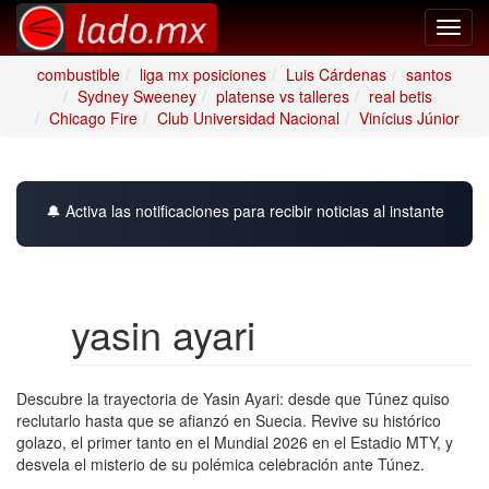
Toggl
navig
combustible
liga mx posiciones
Luis Cárdenas
santos
Sydney Sweeney
platense vs talleres
real betis
Chicago Fire
Club Universidad Nacional
Vinícius Júnior
🔔 Activa las notificaciones para recibir noticias al instante
yasin ayari
Descubre la trayectoria de Yasin Ayari: desde que Túnez quiso
reclutarlo hasta que se afianzó en Suecia. Revive su histórico
golazo, el primer tanto en el Mundial 2026 en el Estadio MTY, y
desvela el misterio de su polémica celebración ante Túnez.